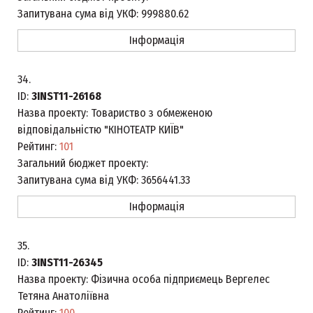
Запитувана сума від УКФ:
999880.62
Інформація
34.
ID:
3INST11-26168
Назва проекту:
Товариство з обмеженою
відповідальністю "КІНОТЕАТР КИЇВ"
Рейтинг:
101
Загальний бюджет проекту:
Запитувана сума від УКФ:
3656441.33
Інформація
35.
ID:
3INST11-26345
Назва проекту:
Фізична особа підприємець Вергелес
Тетяна Анатоліївна
Рейтинг:
100