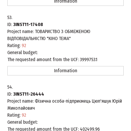
Information
53.
ID:
3INST11-17408
Project name:
ТОВАРИСТВО З ОБМЕЖЕНОЮ
ВІДПОВІДАЛЬНІСТЮ "КІНО ТЕМА"
Rating:
92
General budget:
The requested amount from the UCF:
3999753.1
Information
54.
ID:
3INST11-26444
Project name:
Фізична особа-підприємець Цюп'яшук Юрій
Миколайович
Rating:
92
General budget:
The requested amount from the UCF:
402499.96