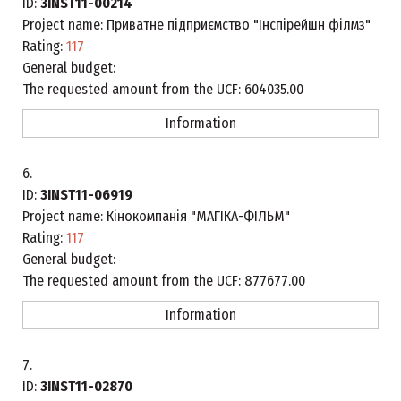
ID:
3INST11-00214
Project name:
Приватне підприємство "Інспірейшн філмз"
Rating:
117
General budget:
The requested amount from the UCF:
604035.00
Information
6.
ID:
3INST11-06919
Project name:
Кінокомпанія "МАГІКА-ФІЛЬМ"
Rating:
117
General budget:
The requested amount from the UCF:
877677.00
Information
7.
ID:
3INST11-02870