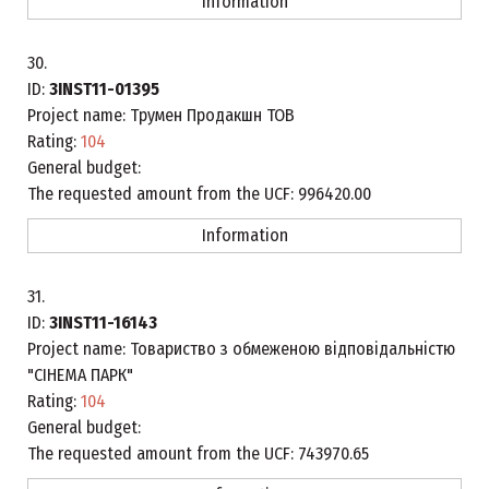
Information
30.
ID:
3INST11-01395
Project name:
Трумен Продакшн ТОВ
Rating:
104
General budget:
The requested amount from the UCF:
996420.00
Information
31.
ID:
3INST11-16143
Project name:
Товариство з обмеженою відповідальністю
"СІНЕМА ПАРК"
Rating:
104
General budget:
The requested amount from the UCF:
743970.65