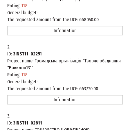
Rating:
118
General budget:
The requested amount from the UCF:
668050.00
Information
2.
ID:
3INST11-02251
Project name:
Громадська організація "Творче обєднання
"Вавилон13""
Rating:
118
General budget:
The requested amount from the UCF:
663720.00
Information
3.
ID:
3INST11-02811
Project name:
ТОВАРИСТВО З ОБМЕЖЕНОЮ