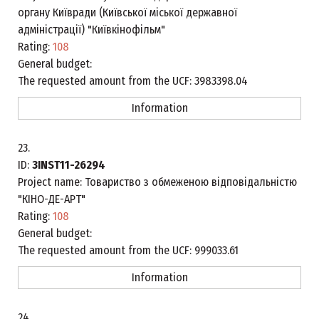
органу Київради (Київської міської державної
адміністрації) "Київкінофільм"
Rating:
108
General budget:
The requested amount from the UCF:
3983398.04
Information
23.
ID:
3INST11-26294
Project name:
Товариство з обмеженою відповідальністю
"КІНО-ДЕ-АРТ"
Rating:
108
General budget:
The requested amount from the UCF:
999033.61
Information
24.