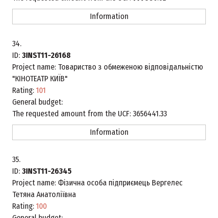
Information
34.
ID:
3INST11-26168
Project name:
Товариство з обмеженою відповідальністю
"КІНОТЕАТР КИЇВ"
Rating:
101
General budget:
The requested amount from the UCF:
3656441.33
Information
35.
ID:
3INST11-26345
Project name:
Фізична особа підприємець Вергелес
Тетяна Анатоліївна
Rating:
100
General budget: