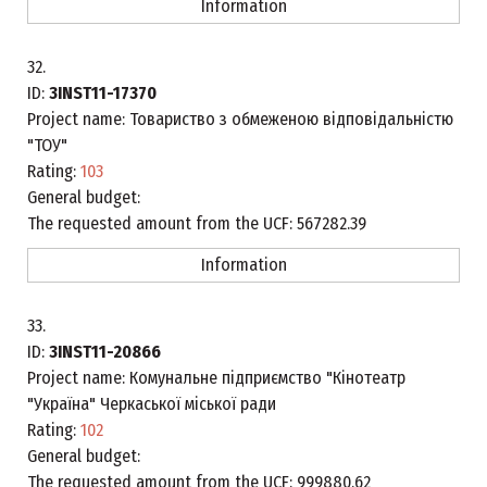
Information
32.
ID:
3INST11-17370
Project name:
Товариство з обмеженою відповідальністю
"ТОУ"
Rating:
103
General budget:
The requested amount from the UCF:
567282.39
Information
33.
ID:
3INST11-20866
Project name:
Комунальне підприємство "Кінотеатр
"Україна" Черкаської міської ради
Rating:
102
General budget:
The requested amount from the UCF:
999880.62