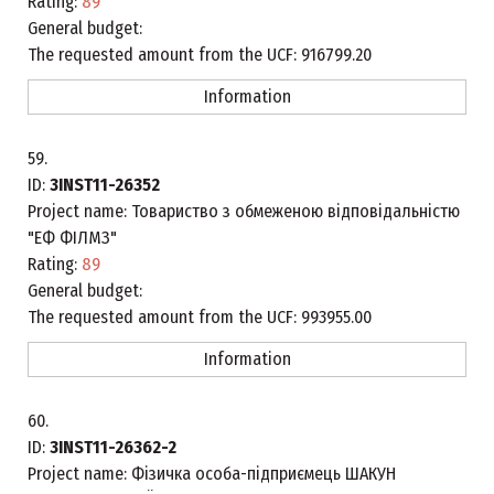
Rating:
89
General budget:
The requested amount from the UCF:
916799.20
Information
59.
ID:
3INST11-26352
Project name:
Товариство з обмеженою відповідальністю
"ЕФ ФІЛМЗ"
Rating:
89
General budget:
The requested amount from the UCF:
993955.00
Information
60.
ID:
3INST11-26362-2
Project name:
Фізичка особа-підприємець ШАКУН