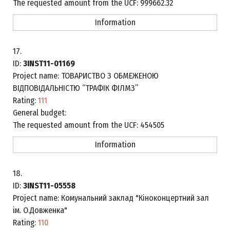
The requested amount from the UCF:
999662.32
Information
17.
ID:
3INST11-01169
Project name:
ТОВАРИСТВО З ОБМЕЖЕНОЮ
ВІДПОВІДАЛЬНІСТЮ “ТРАФІК ФІЛМЗ”
Rating:
111
General budget:
The requested amount from the UCF:
454505
Information
18.
ID:
3INST11-05558
Project name:
Комунальний заклад "Кіноконцертний зал
ім. О.Довженка"
Rating:
110