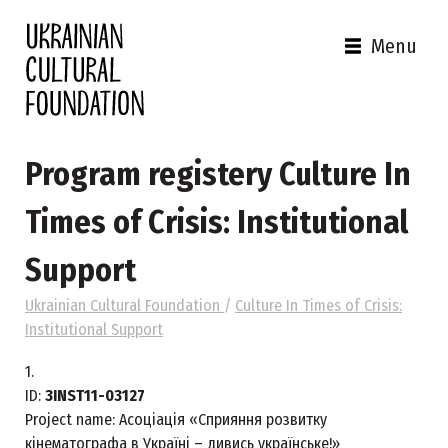
Menu
Program registery Culture In
Times of Crisis: Institutional
Support
Ukrainian Cultural Foundation
/
Culture In Times of Crisis:
Institutional Support
1.
ID:
3INST11-03127
Project name:
Асоціація «Сприяння розвитку
кінематографа в Україні – дивись українське!»