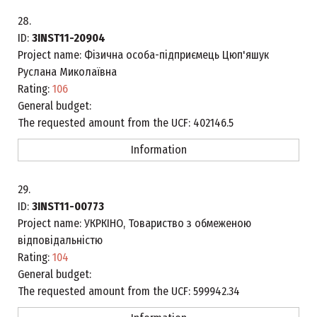
28.
ID:
3INST11-20904
Project name:
Фізична особа-підприємець Цюп'яшук
Руслана Миколаївна
Rating:
106
General budget:
The requested amount from the UCF:
402146.5
Information
29.
ID:
3INST11-00773
Project name:
УКРКІНО, Товариство з обмеженою
відповідальністю
Rating:
104
General budget:
The requested amount from the UCF:
599942.34