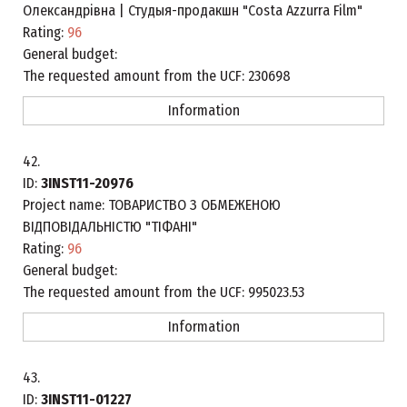
Олександрівна | Студыя-продакшн "Costa Azzurra Film"
Rating:
96
General budget:
The requested amount from the UCF:
230698
Information
42.
ID:
3INST11-20976
Project name:
ТОВАРИСТВО З ОБМЕЖЕНОЮ
ВІДПОВІДАЛЬНІСТЮ "ТІФАНІ"
Rating:
96
General budget:
The requested amount from the UCF:
995023.53
Information
43.
ID:
3INST11-01227