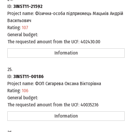
ID:
3INST11-21592
Project name:
Фізична-особа підприємець Мацьків Андрій
Васильович
Rating:
107
General budget:
The requested amount from the UCF:
402430.00
Information
25.
ID:
3INST11-00186
Project name:
ФОП Сигарева Оксана Вікторівна
Rating:
106
General budget:
The requested amount from the UCF:
400352.16
Information