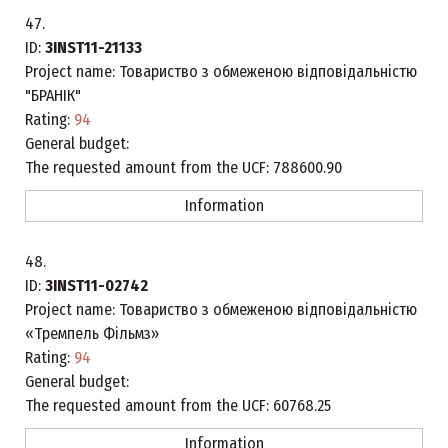
47.
ID:
3INST11-21133
Project name:
Товариство з обмеженою відповідальністю
"БРАНІК"
Rating:
94
General budget:
The requested amount from the UCF:
788600.90
Information
48.
ID:
3INST11-02742
Project name:
Товариство з обмеженою відповідальністю
«Тремпель Фільмз»
Rating:
94
General budget:
The requested amount from the UCF:
60768.25
Information