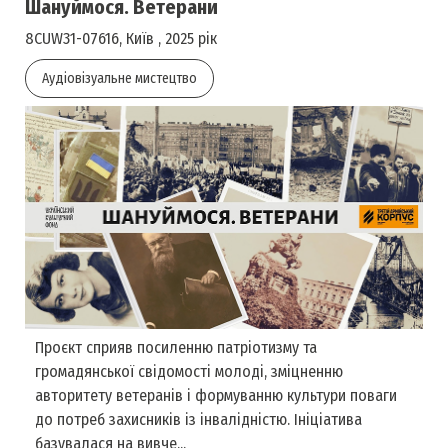
Шануймося. Ветерани
8CUW31-07616, Київ , 2025 рік
Аудіовізуальне мистецтво
Проєкт сприяв посиленню патріотизму та
громадянської свідомості молоді, зміцненню
авторитету ветеранів і формуванню культури поваги
до потреб захисників із інвалідністю. Ініціатива
базувалася на вивче...