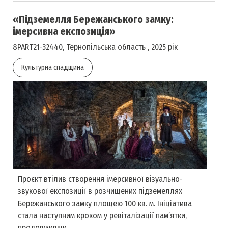
«Підземелля Бережанського замку:
імерсивна експозиція»
8PART21-32440, Тернопільська область , 2025 рік
Культурна спадщина
Проєкт втілив створення імерсивної візуально-
звукової експозиції в розчищених підземеллях
Бережанського замку площею 100 кв. м. Ініціатива
стала наступним кроком у ревіталізації пам’ятки,
продовживши ...