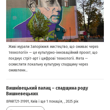
Живі мурали Запоріжжя: мистецтво, що оживає через
технології» — це культурно-інноваційний проєкт, що
поєднує стріт-арт і цифрові технології. Мета —
осмислити локальну культурну спадщину через
оживленн...
Вишнівецький палац – спадщина роду
Вишневецьких
8PART21-31991, Київ і ще 1 локація, , 2025 рік