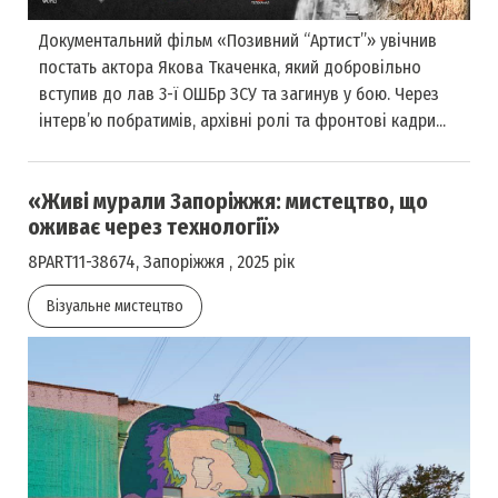
Документальний фільм «Позивний “Артист”» увічнив
постать актора Якова Ткаченка, який добровільно
вступив до лав 3-ї ОШБр ЗСУ та загинув у бою. Через
інтерв’ю побратимів, архівні ролі та фронтові кадри...
«Живі мурали Запоріжжя: мистецтво, що
оживає через технології»
8PART11-38674, Запоріжжя , 2025 рік
Візуальне мистецтво