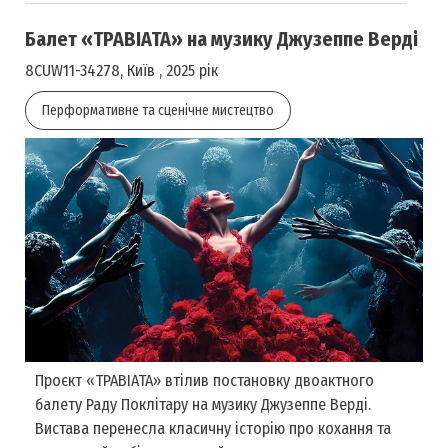
Балет «ТРАВІАТА» на музику Джузеппе Верді
8CUW11-34278, Київ , 2025 рік
Перформативне та сценічне мистецтво
Проєкт «ТРАВІАТА» втілив постановку двоактного
балету Раду Поклітару на музику Джузеппе Верді.
Вистава перенесла класичну історію про кохання та