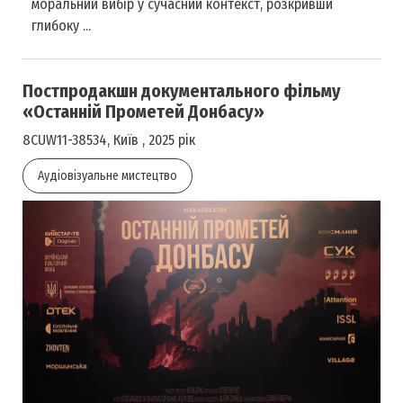
моральний вибір у сучасний контекст, розкривши
глибоку ...
Постпродакшн документального фільму
«Останній Прометей Донбасу»
8CUW11-38534, Київ , 2025 рік
Аудіовізуальне мистецтво