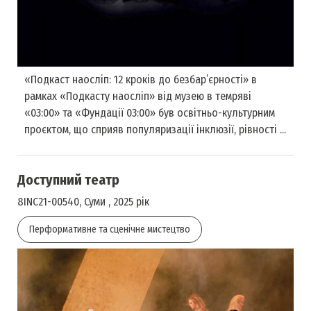
«Подкаст наосліп: 12 кроків до безбар’єрності» в
рамках «Подкасту наосліп» від музею в темряві
«03:00» та «Фундації 03:00» був освітньо-культурним
проєктом, що сприяв популяризації інклюзії, рівності ...
Доступний театр
8INC21-00540, Суми , 2025 рік
Перформативне та сценічне мистецтво