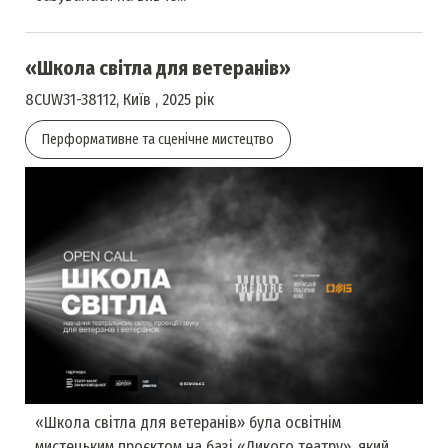
«Школа світла для ветеранів»
8CUW31-38112, Київ , 2025 рік
Перформативне та сценічне мистецтво
«Школа світла для ветеранів» була освітнім
мистецьким проєктом на базі «Дикого театру», який