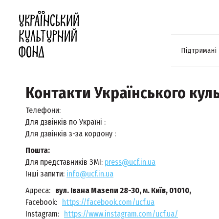
Підтримані
Контакти Українського кул
Телефони:
Для дзвінків по Україні :
Для дзвінків з-за кордону :
Пошта:
Для представників ЗМІ:
press@ucf.in.ua
Інші запити:
info@ucf.in.ua
Адреса:
вул. Івана Мазепи 28-30, м. Київ, 01010,
Facebook:
https://facebook.com/ucf.ua
Instagram:
https://www.instagram.com/ucf.ua/