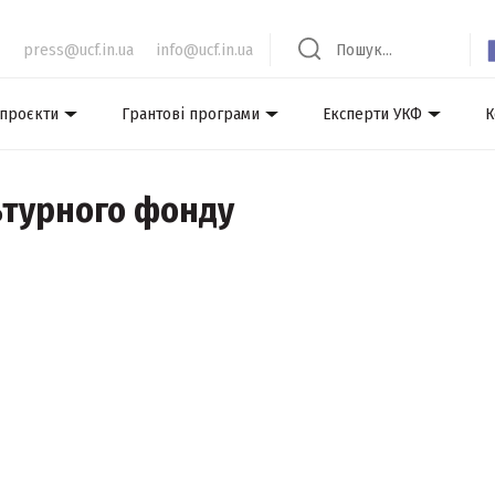
press@ucf.in.ua
info@ucf.in.ua
 проєкти
Грантові програми
Експерти УКФ
К
ьтурного фонду