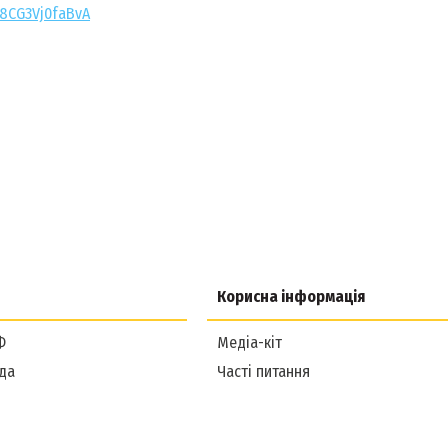
-8CG3Vj0faBvA
Корисна інформація
Ф
Медіа-кіт
да
Часті питання