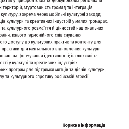
іціатив у прифронтових та деокупованих регіонах та
територій; згуртованість громад та інтеграція
 культуру, зокрема через мобільні культурні заходи;
ів культури та креативних індустрій у малих громадах.
и та культурного розмаїття й цінностей національних
раїни, їхнього гармонійного співіснування.
ного доступу до культурних практик та контенту для
і практики для ментального відновлення; культурні
мовані на формування ідентичності; інклюзивні та
ті у культурі та креативних індустріях.
ких програм для підтримки митців та діячів культури,
у та культурного спротиву російській агресії,
Корисна інформація