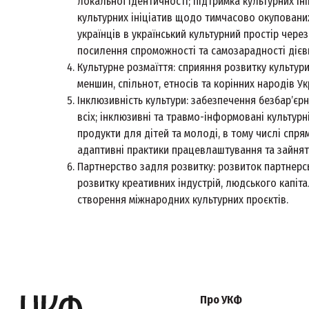
локальної ідентичності; підтримка культурних ін
культурних ініціатив щодо тимчасово окупованих 
українців в український культурний простір через
посилення спроможності та самозарадності дієвц
Культурне розмаїття: сприяння розвитку культур
меншин, спільнот, етносів та корінних народів Ук
Інклюзивність культури: забезпечення безбарʼєр
всіх; інклюзивні та травмо-інформовані культурн
продукти для дітей та молоді, в тому числі спря
адаптивні практики працевлаштування та зайнятос
Партнерство задля розвитку: розвиток партнерсь
розвитку креативних індустрій, людського капітал
створення міжнародних культурних проєктів.
Про УКФ