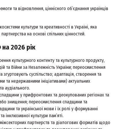
емоги та відновлення, ціннісного об’єднання українців
осистеми культури та креативності в Україні, яка
 партнерства на основі спільних цінностей.
 на 2026 рік
рення культурного контенту та культурного продукту,
дій та Війни за Незалежність України; переосмислення
та згуртовують суспільство; адаптація, створення та
ями та недержавними ініціативами) актуальних
та аудіального.
спадщини у прифронтових та деокупованих регіонах та
 або знищення; переосмислення спадщини та
адщини та української мови і їх ролі у формуванні
та інклюзивної культури пам’яті.
а міжсекторних партнерств та діалогових форматів щодо