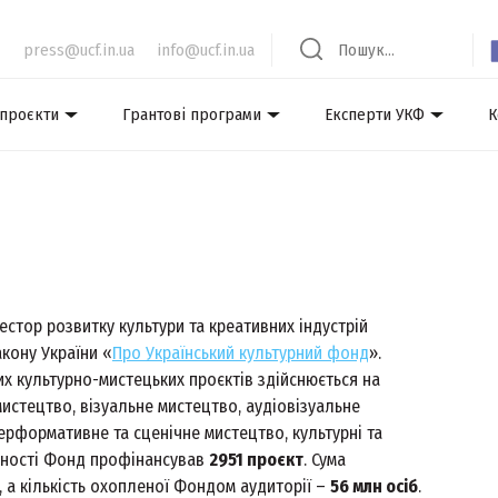
press@ucf.in.ua
info@ucf.in.ua
 проєкти
Грантові програми
Експерти УКФ
К
стор розвитку культури та креативних індустрій
акону України «
Про Український культурний фонд
».
их культурно-мистецьких проєктів здійснюється на
мистецтво, візуальне мистецтво, аудіовізуальне
ерформативне та сценічне мистецтво, культурні та
льності Фонд профінансував
2951 проєкт
. Сума
, а кількість охопленої Фондом аудиторії –
56 млн осіб
.