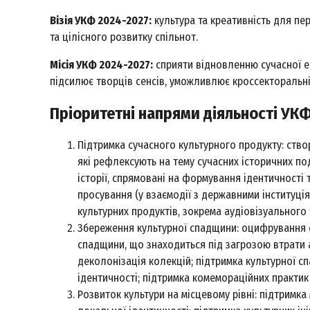
Візія УКФ 2024-2027:
культура та креативність для пер
та цілісного розвитку спільнот.
Місія УКФ 2024-2027:
сприяти відновленню сучасної ек
підсилює творців сенсів, уможливлює кроссекторальні
Пріоритетні напрями діяльності УКФ
Підтримка сучасного культурного продукту: ство
які рефлексують на тему сучасних історичних по
історії, спрямовані на формування ідентичності 
просування (у взаємодії з державними інституці
культурних продуктів, зокрема аудіовізуального 
Збереження культурної спадщини: оцифрування 
спадщини, що знаходиться під загрозою втрати
деколонізація колекцій; підтримка культурної сп
ідентичності; підтримка комемораційних практик 
Розвиток культури на місцевому рівні: підтримк