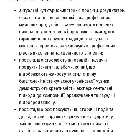
актуальні культурно-мистецькі проєкти, результатом
яких є створення високоякісних професійних
музичних продуктів із залученням досвідчених
виконавців, колективів і продакшн-команд, що
гармонійно поєднують традиційні та сучасні
мистецькі практики, забезпечуючи професійний
рівень виконання та сценічного втілення;
проєкти, що створюють інноваційні музичні
продукти (сингли, альбоми, кліпи), що
відображають жанрову та стилістичну
багатоманітність сучасної української музики,
демонструють креативність, експериментальні
підходи до композиції, аранжування та саунд- і
відеопродакшену;
проєкти, що рефлексують на історичні події та
досвід війни, сприяють культурному супротиву,
зміцненню моральної та емоційної стійкості
суспільства, утверджують українські цінності й