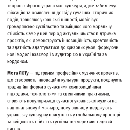
творчою зброєю української культури, адже забезпечує
фіксацію та осмислення досвіду сучасних історичних
подій, транслює українські цінності, мобілізує
громадянське суспільство та зміцнює його моральну
стійкість. Саме у цей період актуальним стає підтримка
проєктів, які демонструють інноваційність, креативність
та здатність адаптуватися до кризових умов, формуючи
нові моделі взаємодії з аудиторією в Україні та за
кордоном.
Мета ЛОТу
— підтримка професійних музичних проєктів,
що створюють інноваційні культурні продукти, поєднують
традиційні форми з сучасними композиційними
підходами, технологіями та сценічними практиками,
сприяють популяризації сучасної української музики на
національному й міжнародному рівнях, утверджують
українську культурну присутність у глобальному просторі
та зміцнюють стійкість суспільства через мистецький
вислів.