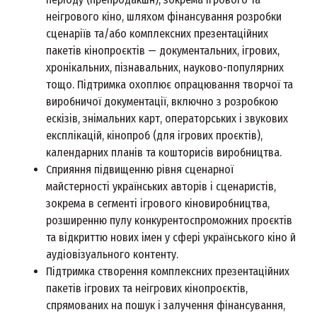
неігрового кіно, шляхом фінансування розробки
сценаріїв та/або комплексних презентаційних
пакетів кінопроєктів — документальних, ігрових,
хронікальних, пізнавальних, науково-популярних
тощо. Підтримка охоплює опрацювання творчої та
виробничої документації, включно з розробкою
ескізів, знімальних карт, операторських і звукових
експлікацій, кінопроб (для ігрових проєктів),
календарних планів та кошторисів виробництва.
Сприяння підвищенню рівня сценарної
майстерності українських авторів і сценаристів,
зокрема в сегменті ігрового кіновиробництва,
розширенню пулу конкурентоспроможних проєктів
та відкриттю нових імен у сфері українського кіно й
аудіовізуального контенту.
Підтримка створення комплексних презентаційних
пакетів ігрових та неігрових кінопроєктів,
спрямованих на пошук і залучення фінансування,