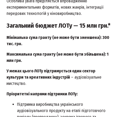
Особлива увага приділяється впровадженню
експериментальних форматів, нових жанрів, інтеграції
передових технологій у кіновиробництво.
Загальний бюджет ЛОТу — 15 млн грн.*
Мінімальна сума гранту (не може бути зменшена): 300
тис. грн.
Максимальна сума гранту (не може бути збільшена): 1
млн грн.
У межах цього ЛОТу підтримується один сектор
культури та креативних індустрій
– аудіовізуальне
мистецтво.
Пріоритетні напрями підтримки ЛОТу:
Підтримка виробництва українського
аудіовізуального продукту на етапі підготовчого
періоду (препродакшн), зокрема ігрового та