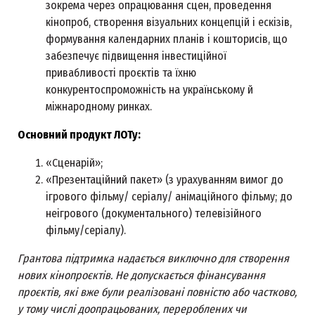
зокрема через опрацювання сцен, проведення
кінопроб, створення візуальних концепцій і ескізів,
формування календарних планів і кошторисів, що
забезпечує підвищення інвестиційної
привабливості проєктів та їхню
конкурентоспроможність на українському й
міжнародному ринках.
Основний продукт ЛОТу:
«Сценарій»;
«Презентаційний пакет» (з урахуванням вимог до
ігрового фільму/ серіалу/ анімаційного фільму; до
неігрового (документального) телевізійного
фільму/серіалу).
Грантова підтримка надається виключно для створення
нових кінопроєктів. Не допускається фінансування
проєктів, які вже були реалізовані повністю або частково,
у тому числі доопрацьованих, перероблених чи