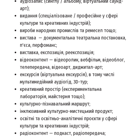
аудіозапис (синглу / альбому, віртуальний саунд-
арт);
видання (спеціалізоване / професійне у сфері
культури та креативних індустрій);
вироби народних промислів та ремесел тощо;
вистава — документальна театральна постановка,
п'єса, перфоманс;
виставка, експозиція, реекспозиція;
відеоконтент — відеоролик, вебфільм, відеоблог,
телепередача, відеоарт, диджитал-арт;
екскурсія (віртуальна екскурсія), в тому числі
мультимедійний аудіогід, 3D-тур;
креативний простір (експериментальна
лабораторія, майстерня тощо);
культурно-пізнавальний маршрут;
інклюзивний культурно-мистецький продукт;
освітні та освітньо-аналітичні проєкти у сфері
культури та креативних індустрій;
радіоконтент — подкаст, радіопередача;