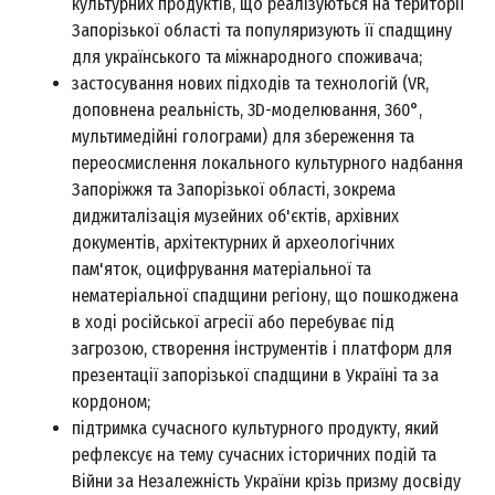
культурних продуктів, що реалізуються на території
Запорізької області та популяризують її спадщину
для українського та міжнародного споживача;
застосування нових підходів та технологій (VR,
доповнена реальність, 3D-моделювання, 360°,
мультимедійні голограми) для збереження та
переосмислення локального культурного надбання
Запоріжжя та Запорізької області, зокрема
диджиталізація музейних об'єктів, архівних
документів, архітектурних й археологічних
пам'яток, оцифрування матеріальної та
нематеріальної спадщини регіону, що пошкоджена
в ході російської агресії або перебуває під
загрозою, створення інструментів і платформ для
презентації запорізької спадщини в Україні та за
кордоном;
підтримка сучасного культурного продукту, який
рефлексує на тему сучасних історичних подій та
Війни за Незалежність України крізь призму досвіду