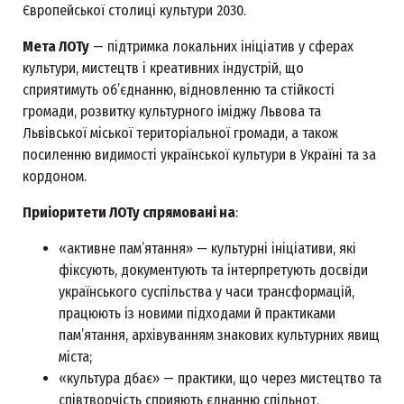
Європейської столиці культури 2030.
Мета ЛОТу
— підтримка локальних ініціатив у сферах
культури, мистецтв і креативних індустрій, що
сприятимуть об’єднанню, відновленню та стійкості
громади, розвитку культурного іміджу Львова та
Львівської міської територіальної громади, а також
посиленню видимості української культури в Україні та за
кордоном.
Приіоритети ЛОТу спрямовані на
:
«активне пам’ятання» — культурні ініціативи, які
фіксують, документують та інтерпретують досвіди
українського суспільства у часи трансформацій,
працюють із новими підходами й практиками
пам’ятання, архівуванням знакових культурних явищ
міста;
«культура дбає» — практики, що через мистецтво та
співтворчість сприяють єднанню спільнот,