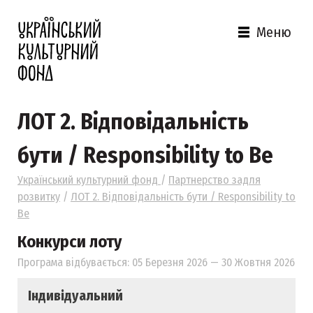
Меню
ЛОТ 2. Відповідальність
бути / Responsibility to Be
Український культурний фонд
/
Партнерство задля
розвитку
/
ЛОТ 2. Відповідальність бути / Responsibility to
Be
Конкурси лоту
Програма відбувається: 05 Березня 2026 — 30 Жовтня 2026
Індивідуальний