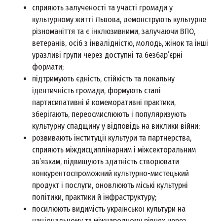
сприяють залученості та участі громади у
культурному житті Львова, демонструють культурне
різноманіття та є інклюзивними, залучаючи ВПО,
ветеранів, осіб з інвалідністю, молодь, жінок та інші
уразливі групи через доступні та безбар’єрні
формати;
підтримують єдність, стійкість та локальну
ідентичність громади, формують сталі
партисипативні й комеморативні практики,
зберігають, переосмислюють і популяризують
культурну спадщину у відповідь на виклики війни;
розвивають інституції культури та партнерства,
сприяють міждисциплінарним і міжсекторальним
зв’язкам, підвищують здатність створювати
конкурентоспроможний культурно-мистецький
продукт і послуги, оновлюють міські культурні
політики, практики й інфраструктуру;
посилюють видимість української культури на
національному та міжнародному рівнях через