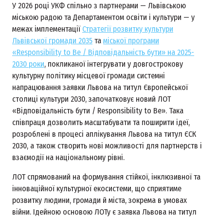
У 2026 році УКФ спільно з партнерами — Львівською
міською радою та Департаментом освіти і культури — у
межах імплементації
Стратегії розвитку культури
Львівської громади 2035
та
міської програми
«Responsibility to Be / Відповідальність бути» на 2025-
2030 роки
, покликаної інтегрувати у довгострокову
культурну політику місцевої громади системні
напрацювання заявки Львова на титул Європейської
столиці культури 2030, започатковує новий ЛОТ
«Відповідальність бути / Responsibility to Be». Така
співпраця дозволить масштабувати та поширити ідеї,
розроблені в процесі аплікування Львова на титул ЄСК
2030, а також створить нові можливості для партнерств і
взаємодії на національному рівні.
ЛОТ спрямований на формування стійкої, інклюзивної та
інноваційної культурної екосистеми, що сприятиме
розвитку людини, громади й міста, зокрема в умовах
війни. Ідейною основою ЛОТу є заявка Львова на титул