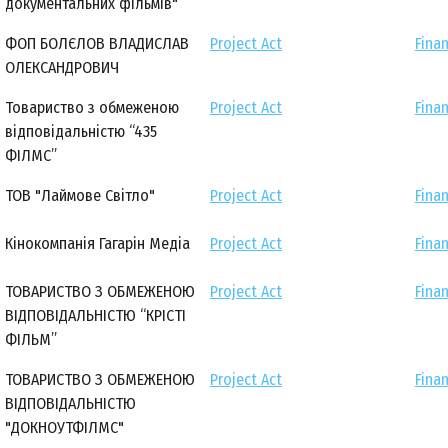
документальних фільмів"
ФОП БОЛЄЛОВ ВЛАДИСЛАВ
Project Act
Finan
ОЛЕКСАНДРОВИЧ
Товариство з обмеженою
Project Act
Finan
відповідальністю “435
ФІЛМС”
ТОВ "Лаймове Світло"
Project Act
Finan
Кінокомпанія Гагарін Медіа
Project Act
Finan
ТОВАРИСТВО З ОБМЕЖЕНОЮ
Project Act
Finan
ВІДПОВІДАЛЬНІСТЮ “КРІСТІ
ФІЛЬМ”
ТОВАРИСТВО З ОБМЕЖЕНОЮ
Project Act
Finan
ВІДПОВІДАЛЬНІСТЮ
"ДОКНОУТФІЛМС"