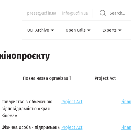
press@ucf.in.ua
info@ucf.in.ua
UCF Archive
Open Calls
Experts
 кінопроєкту
Повна назва організації
Project Act
Товариство з обмеженою
Project Act
Finan
відповідальністю «Край
Кінема»
Фізична особа - підприємець
Project Act
Finan