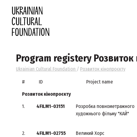
Program registery Розвиток
Ukrainian Cultural Foundation
/
Розвиток кінопроєкту
#
ID
Project name
Розвиток кінопроєкту
1.
4FILM1-03151
Розробка повнометражного
художнього фільму "КАЙ"
2.
4FILM1-02755
Великий Хорс