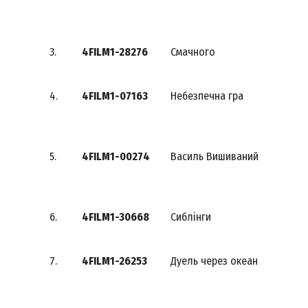
3.
4FILM1-28276
Смачного
4.
4FILM1-07163
Небезпечна гра
5.
4FILM1-00274
Василь Вишиваний
6.
4FILM1-30668
Сиблінги
7.
4FILM1-26253
Дуель через океан