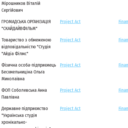
Мірошников Віталій
Сергійович
ГРОМАДСЬКА ОРГАНІЗАЦІЯ
Project Act
Finan
"СКАЙДАЙВФІЛЬМ"
Товариство з обмеженою
Project Act
Finan
відповідальністю "Студія
"Айдіа Філмс"
Фізична особа-підприємець
Project Act
Finan
Бесхмельниціна Ольга
Миколаївна
ФОП Соболевська Анна
Project Act
Finan
Павлівна
Державне підприємство
Project Act
Finan
"Українська студія
хронікально-