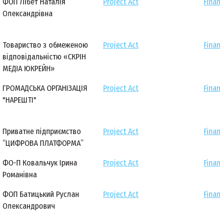
ФОП Лібет Наталія
Project Act
Finan
Олександрівна
Товариство з обмеженою
Project Act
Finan
відповідальністю «СКРІН
МЕДІА ЮКРЕЙН»
ГРОМАДСЬКА ОРГАНІЗАЦІЯ
Project Act
Finan
"НАРЕШТІ"
Приватне підприємство
Project Act
Finan
“ЦИФРОВА ПЛАТФОРМА”
ФО-П Ковальчук Ірина
Project Act
Finan
Романівна
ФОП Батицький Руслан
Project Act
Finan
Олександрович