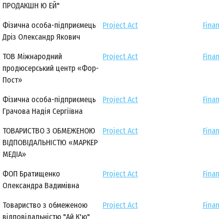
ПРОДАКШН Ю ЕЙ"
Фізична особа-підприємець
Project Act
Finan
Дріз Олександр Якович
ТОВ Міжнародний
Project Act
Finan
продюсерський центр «Фор-
Пост»
Фізична особа-підприємець
Project Act
Finan
Грачова Надія Сергіївна
ТОВАРИСТВО З ОБМЕЖЕНОЮ
Project Act
Finan
ВІДПОВІДАЛЬНІСТЮ «МАРКЕР
МЕДІА»
ФОП Братищенко
Project Act
Finan
Олександра Вадимівна
Товариство з обмеженою
Project Act
Finan
відповідальністю "Ай К'ю"