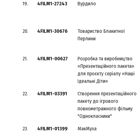
19.
4FILM1-27243
Вурдило
20.
4FILM1-30676
Товариство Блакитної
Перлини
21.
4FILM1-00627
Розробка та виробництво
«Презентаційного пакета»
для проєкту серіалу «Наші
Ідеальні Діти»
22.
4FILM1-03391
Створення презентаційного
пакету до ігрового
повнометражного фільму
"Однокласники"
23.
4FILM1-01399
МакМуха