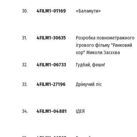
30.
4FILM1-01169
«Баламути»
31.
4FILM1-30635
Розробка повнометражного
ігрового фільму "Ранковий
хор" Миколи Засєєва
32.
4FILM1-06733
Гудбай, фешн!
33.
4FILM1-27196
Дрімучий ліс
34.
4FILM1-04881
ІДЕЯ