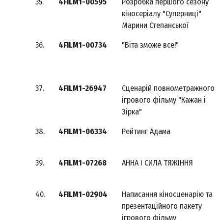
35.
4FILM1-00595
Розробка першого сезону
кіносеріалу "Суперниці"
Марини Степанської
36.
4FILM1-00734
"Віта зможе все!"
37.
4FILM1-26947
Сценарій повнометражного
ігрового фільму "Кажан і
Зірка"
38.
4FILM1-06334
Рейтинг Адама
39.
4FILM1-07268
АННА І СИЛА ТЯЖІННЯ
40.
4FILM1-02904
Написання кіносценарію та
презентаційного пакету
ігрового фільму