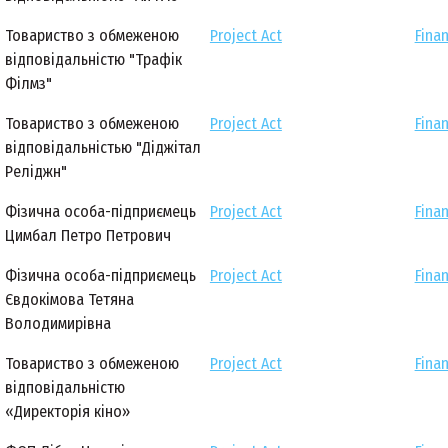
Товариство з обмеженою
Project Act
Finan
відповідальністю "Трафік
Філмз"
Товариство з обмеженою
Project Act
Finan
відповідальністью "Діджітал
Реліджн"
Фізична особа-підприємець
Project Act
Finan
Цимбал Петро Петрович
Фізична особа-підприємець
Project Act
Finan
Євдокімова Тетяна
Володимирівна
Товариство з обмеженою
Project Act
Finan
відповідальністю
«Директорія кіно»