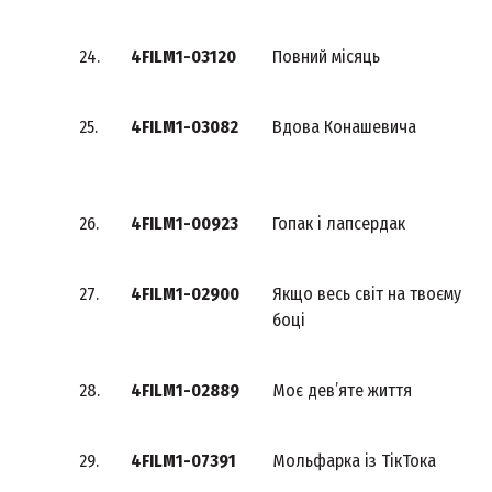
24.
4FILM1-03120
Повний місяць
25.
4FILM1-03082
Вдова Конашевича
26.
4FILM1-00923
Гопак і лапсердак
27.
4FILM1-02900
Якщо весь світ на твоєму
боці
28.
4FILM1-02889
Моє дев’яте життя
29.
4FILM1-07391
Мольфарка із ТікТока