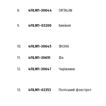
8.
4FILM1-30644
ORTALAN
9.
4FILM1-03200
Биківня
10.
4FILM1-30645
ФІОНА
11.
4FILM1-30651
Фа
12.
4FILM1-30647
Чарівники
13.
4FILM1-02353
Поліський фокстрот