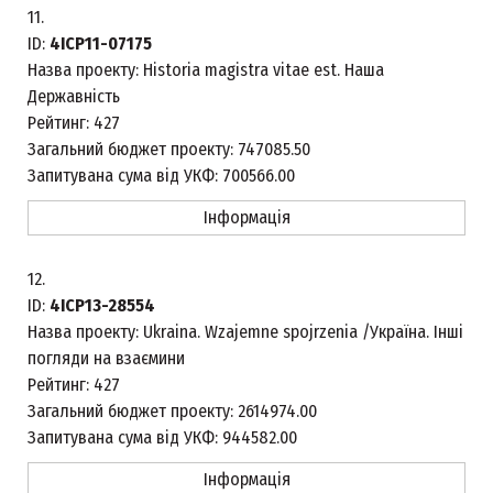
11.
ID:
4ICP11-07175
Назва проекту:
Historia magistra vitae est. Наша
Державність
Рейтинг:
427
Загальний бюджет проекту:
747085.50
Запитувана сума від УКФ:
700566.00
Інформація
12.
ID:
4ICP13-28554
Назва проекту:
Ukraina. Wzajemne spojrzenia /Україна. Інші
погляди на взаємини
Рейтинг:
427
Загальний бюджет проекту:
2614974.00
Запитувана сума від УКФ:
944582.00
Інформація