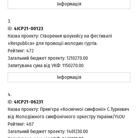
Інформація
3.
ID:
4ICP21-00123
Назва проекту:
Створення шоукейсу на фестивалі
«Respublica» для промоції молодих гуртів.
Рейтинг:
472
Загальний бюджет проекту:
1210270.00
Запитувана сума від УКФ:
1150270.00
Інформація
4.
ID:
4ICP21-06231
Назва проекту:
Прем'єра «Космічної симфонії» С.Туркевич
від Молодіжного симфонічного оркестру України/YsOU
Рейтинг:
467
Загальний бюджет проекту:
1461230.00