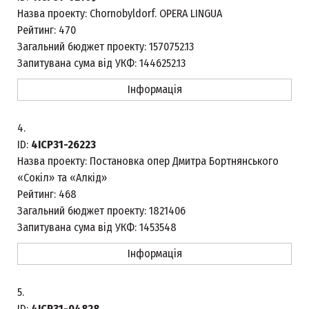
Назва проекту:
Chornobyldorf. OPERA LINGUA
Рейтинг:
470
Загальний бюджет проекту:
1570752.13
Запитувана сума від УКФ:
1446252.13
Інформація
4.
ID:
4ICP31-26223
Назва проекту:
Постановка опер Дмитра Бортнянського
«Сокіл» та «Алкід»
Рейтинг:
468
Загальний бюджет проекту:
1821406
Запитувана сума від УКФ:
1453548
Інформація
5.
ID:
4ICP31-04828