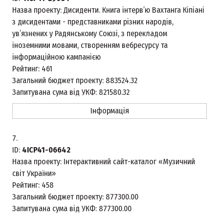
Назва проекту:
Дисиденти. Книга інтерв’ю Вахтанга Кіпіані
з дисидентами - представниками різних народів,
ув’язнених у Радянському Союзі, з перекладом
іноземними мовами, створенням вебресурсу та
інформаційною кампанією
Рейтинг:
461
Загальний бюджет проекту:
883524.32
Запитувана сума від УКФ:
821580.32
Інформація
7.
ID:
4ICP41-06642
Назва проекту:
Інтерактивний сайт-каталог «Музичний
світ України»
Рейтинг:
458
Загальний бюджет проекту:
877300.00
Запитувана сума від УКФ:
877300.00