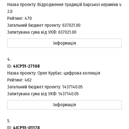
Назва проекту:
Відродження традицій Барської кераміки v.
2.0
Рейтинг:
470
Загальний бюджет проекту:
637021.00
Запитувана сума від УКФ:
637021.00
Інформація
4.
ID:
4ICP51-27108
Назва проекту:
Open Курбас: цифрова колекція
Рейтинг:
462
Загальний бюджет проекту:
1437140.05
Запитувана сума від УКФ:
1437140.05
Інформація
5.
ID:
4ICP51-01178