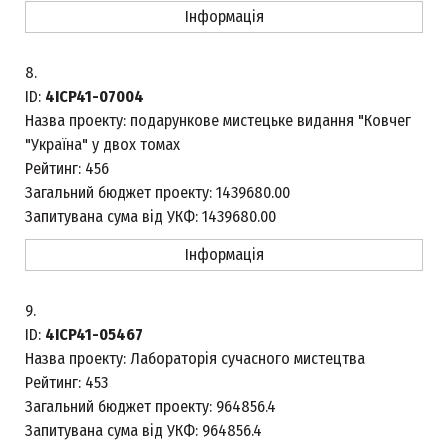
Інформація
8.
ID:
4ICP41-07004
Назва проекту:
подарункове мистецьке видання "Ковчег
"Україна" у двох томах
Рейтинг:
456
Загальний бюджет проекту:
1439680.00
Запитувана сума від УКФ:
1439680.00
Інформація
9.
ID:
4ICP41-05467
Назва проекту:
Лабораторія сучасного мистецтва
Рейтинг:
453
Загальний бюджет проекту:
964856.4
Запитувана сума від УКФ:
964856.4