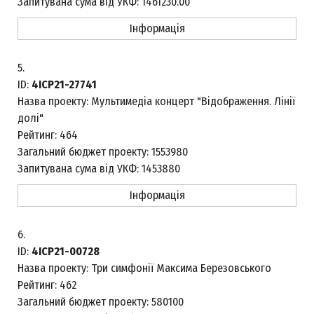
Запитувана сума від УКФ:
1461230.00
Інформація
5.
ID:
4ICP21-27741
Назва проекту:
Мультимедіа концерт "Відображення. Лінії
долі"
Рейтинг:
464
Загальний бюджет проекту:
1553980
Запитувана сума від УКФ:
1453880
Інформація
6.
ID:
4ICP21-00728
Назва проекту:
Три симфонії Максима Березовського
Рейтинг:
462
Загальний бюджет проекту:
580100