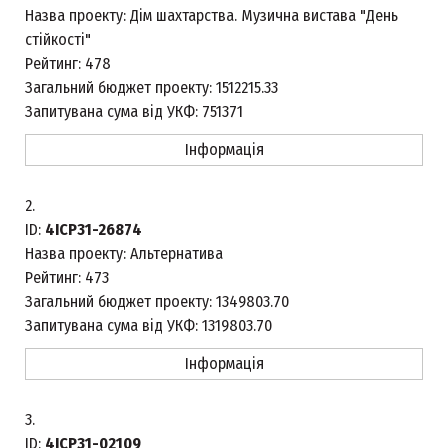
Назва проекту:
Дім шахтарства. Музична вистава "День
стійкості"
Рейтинг:
478
Загальний бюджет проекту:
1512215.33
Запитувана сума від УКФ:
751371
Інформація
2.
ID:
4ICP31-26874
Назва проекту:
Альтернатива
Рейтинг:
473
Загальний бюджет проекту:
1349803.70
Запитувана сума від УКФ:
1319803.70
Інформація
3.
ID:
4ICP31-02109