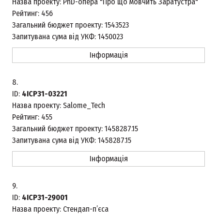
Назва проекту:
PhD-опера "Про що мовчить Заратустра"
Рейтинг:
456
Загальний бюджет проекту:
1543523
Запитувана сума від УКФ:
1450023
Інформація
8.
ID:
4ICP31-03221
Назва проекту:
Salome_Tech
Рейтинг:
455
Загальний бюджет проекту:
1458287.15
Запитувана сума від УКФ:
1458287.15
Інформація
9.
ID:
4ICP31-29001
Назва проекту:
Стендап-п’єса