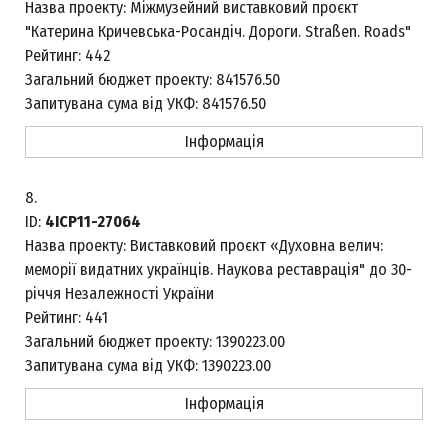
Назва проекту:
Міжмузейний виставковий проєкт
"Катерина Кричевська-Росандіч. Дороги. Straßen. Roads"
Рейтинг:
442
Загальний бюджет проекту:
841576.50
Запитувана сума від УКФ:
841576.50
Інформація
8.
ID:
4ICP11-27064
Назва проекту:
Виставковий проєкт «Духовна велич:
меморії видатних українців. Наукова реставрація" до 30-
річчя Незалежності України
Рейтинг:
441
Загальний бюджет проекту:
1390223.00
Запитувана сума від УКФ:
1390223.00
Інформація