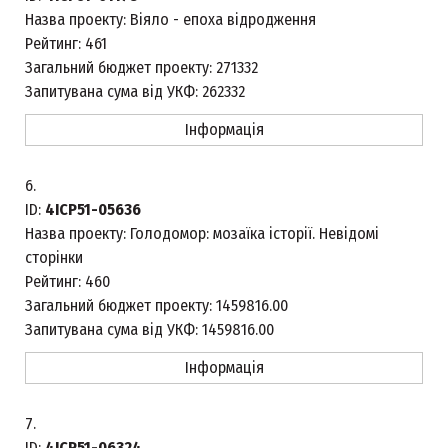
Назва проекту:
Віяло - епоха відродження
Рейтинг:
461
Загальний бюджет проекту:
271332
Запитувана сума від УКФ:
262332
Інформація
6.
ID:
4ICP51-05636
Назва проекту:
Голодомор: мозаїка історії. Невідомі
сторінки
Рейтинг:
460
Загальний бюджет проекту:
1459816.00
Запитувана сума від УКФ:
1459816.00
Інформація
7.
ID:
4ICP51-06324