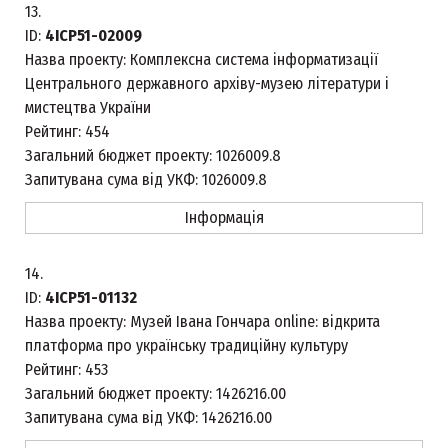
13.
ID:
4ICP51-02009
Назва проекту:
Комплексна система інформатизації
Центрального державного архіву-музею літератури і
мистецтва України
Рейтинг:
454
Загальний бюджет проекту:
1026009.8
Запитувана сума від УКФ:
1026009.8
Інформація
14.
ID:
4ICP51-01132
Назва проекту:
Музей Івана Гончара online: відкрита
платформа про українську традиційну культуру
Рейтинг:
453
Загальний бюджет проекту:
1426216.00
Запитувана сума від УКФ:
1426216.00