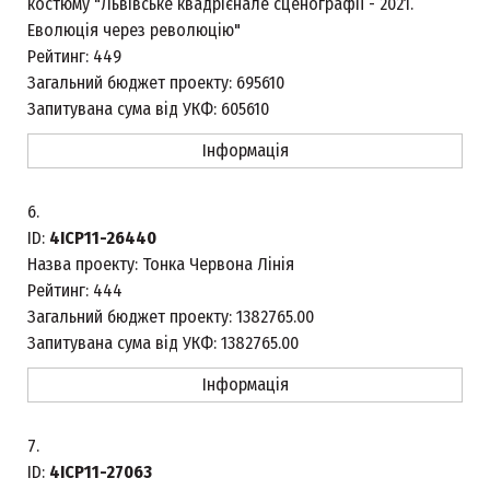
костюму "Львівське квадрієнале сценографії - 2021.
Еволюція через революцію"
Рейтинг:
449
Загальний бюджет проекту:
695610
Запитувана сума від УКФ:
605610
Інформація
6.
ID:
4ICP11-26440
Назва проекту:
Тонка Червона Лінія
Рейтинг:
444
Загальний бюджет проекту:
1382765.00
Запитувана сума від УКФ:
1382765.00
Інформація
7.
ID:
4ICP11-27063