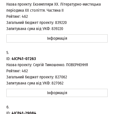
Назва проекту:
Екземпляри ХХ. Літературно-мистецька
періодика ХХ століття. Частина II
Рейтинг:
462
Загальний бюджет проекту:
839220
Запитувана сума від УКФ:
839220
Інформація
5.
ID:
4ICP41-07263
Назва проекту:
Сергій Тимошенко. ПОВЕРНЕННЯ
Рейтинг:
462
Загальний бюджет проекту:
827062
Запитувана сума від УКФ:
827062
Інформація
6.
ID:
4ICP41-29084