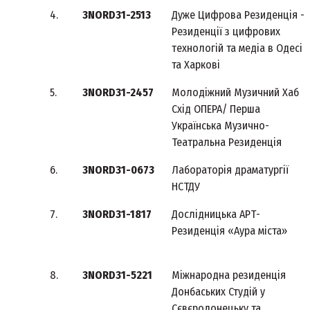
4.
3NORD31-2513
Дуже Цифрова Резиденція -
Резиденції з цифрових
технологій та медіа в Одесі
та Харкові
5.
3NORD31-2457
Молодіжний Музичний Хаб
Схід ОПЕРА/ Перша
Українська Музично-
Театральна Резиденція
6.
3NORD31-0673
Лабораторія драматургії
НСТДУ
7.
3NORD31-1817
Дослідницька АРТ-
Резиденція «Аура міста»
8.
3NORD31-5221
Міжнародна резиденція
Донбаських Студій у
Сєвєродонецьку та