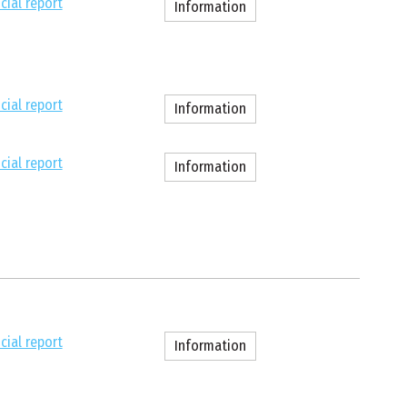
cial report
Information
cial report
Information
cial report
Information
cial report
Information