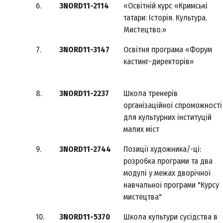
6.
3NORD11-2114
«Освітній курс «Кримські
татари: Історія. Культура.
Мистецтво.»
7.
3NORD11-3147
Освітня програма «Форум
кастинг-директорів»
8.
3NORD11-2237
Школа тренерів
організаційної спроможності
для культурних інституцій
малих міст
9.
3NORD11-2744
Позиції художника/-ці:
розробка програми та два
модулі у межах дворічної
навчальної програми "Курсу
мистецтва"
10.
3NORD11-5370
Школа культури сусідства в