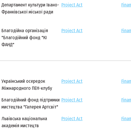
Департамент культури Івано-
Project Act
Finan
Франківської міської ради
Благодійна організація
Project Act
Finan
"Благодійний фонд "КІ
ФАНД"
Український осередок
Project Act
Finan
Міжнародного ПЕН-клубу
Благодійний фонд підтримки
Project Act
Finan
мистецтва "Галерея Артсвіт"
Львівська національна
Project Act
Finan
академія мистецтв