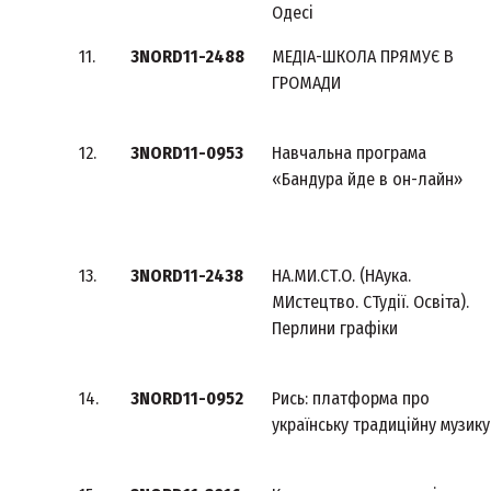
Одесі
11.
3NORD11-2488
МЕДІА-ШКОЛА ПРЯМУЄ В
ГРОМАДИ
12.
3NORD11-0953
Навчальна програма
«Бандура йде в он-лайн»
13.
3NORD11-2438
НА.МИ.СТ.О. (НАука.
МИстецтво. СТудії. Освіта).
Перлини графіки
14.
3NORD11-0952
Рись: платформа про
українську традиційну музику