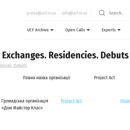
press@ucf.in.ua
info@ucf.in.ua
UCF Archive
Open Calls
Experts
. Exchanges. Residencies. Debuts
encies. Debuts
Повна назва організації
Project Act
Громадська організація
Project Act
Finan
«Дом Майстер Клас»