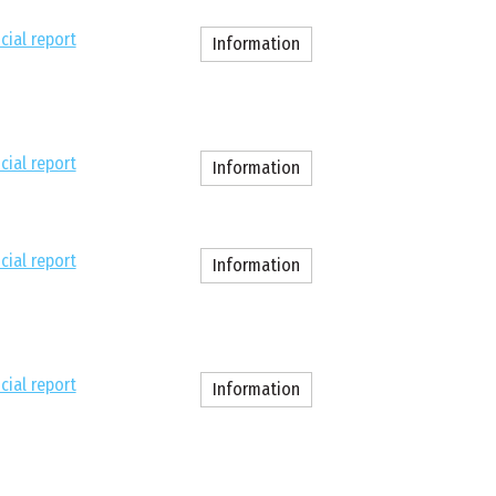
cial report
Information
cial report
Information
cial report
Information
cial report
Information