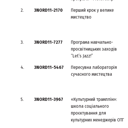
2.
3NORD11-2170
Перший крок у велике
мистецтво
3.
3NORD11-7277
Програма навчально-
просвітницьких заходів
“Let’s Jazz!”
4.
3NORD11-5467
Пересувна лабораторія
сучасного мистецтва
5.
3NORD11-3967
«Культурний трамплін»:
школа соціального
проєктування для
культурних менеджерів ОТГ