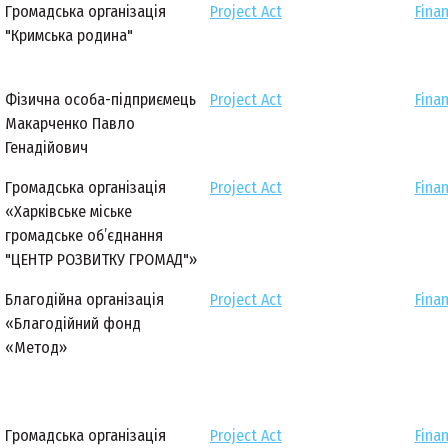
Громадська організація
Project Act
Finan
"Кримська родина"
Фізична особа-підприємець
Project Act
Finan
Макарченко Павло
Генадійович
Громадська організація
Project Act
Finan
«Харківське міське
громадське об’єднання
"ЦЕНТР РОЗВИТКУ ГРОМАД"»
Благодійна організація
Project Act
Finan
«Благодійний фонд
«Метод»
Громадська організація
Project Act
Finan