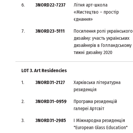
6.
3NORD22-7237
Літня арт-школа
«Мистецтво – простір
єднання»
7.
3NORD23-5111
Посилення ролі українського
дизайну: участь українських
дизайнерів в Голландському
тижні дизайну 2020
LOT 3. Art Residencies
1.
3NORD31-2127
Харківська літературна
резиденція
2.
3NORD31-0959
Програма резиденцій
галереї Артсвіт
3.
3NORD31-2985
І Міжнародна резиденція
"European Glass Education"