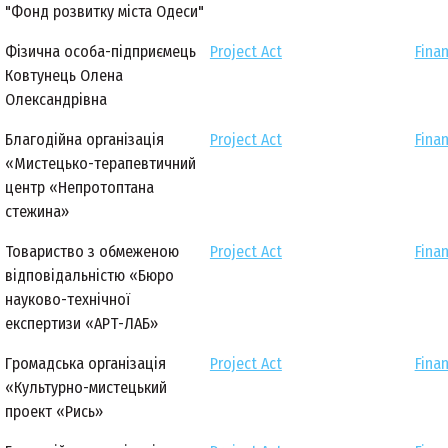
"Фонд розвитку міста Одеси"
Фізична особа-підприємець
Project Act
Finan
Ковтунець Олена
Олександрівна
Благодійна організація
Project Act
Finan
«Мистецько-терапевтичний
центр «Непротоптана
стежина»
Товариство з обмеженою
Project Act
Finan
відповідальністю «Бюро
науково-технічної
експертизи «АРТ-ЛАБ»
Громадська організація
Project Act
Finan
«Культурно-мистецький
проект «Рись»