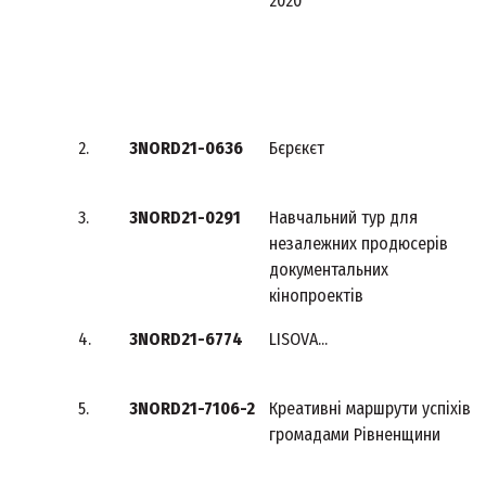
2020"
2.
3NORD21-0636
Бєрєкєт
3.
3NORD21-0291
Навчальний тур для
незалежних продюсерів
документальних
кінопроектів
4.
3NORD21-6774
LISOVA...
5.
3NORD21-7106-2
Креативні маршрути успіхів
громадами Рівненщини