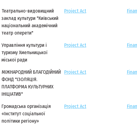
Театрально-видовищний
Project Act
Finan
заклад культури "Київський
національний академічний
театр оперети"
Управління культури і
Project Act
Finan
туризму Хмельницької
міської ради
МІЖНАРОДНИЙ БЛАГОДІЙНИЙ
Project Act
Finan
ФОНД "ІЗОЛЯЦІЯ.
ПЛАТФОРМА КУЛЬТУРНИХ
ІНІЦІАТИВ"
Громадська організація
Project Act
Finan
«Інститут соціальної
політики регіону»