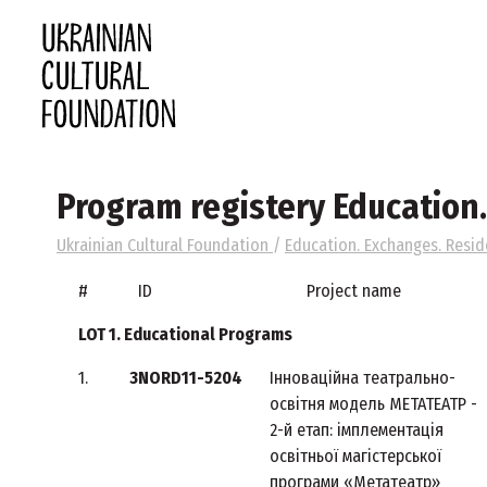
Program registery Education
Ukrainian Cultural Foundation
/
Education. Exchanges. Resid
#
ID
Project name
LOT 1. Educational Programs
1.
3NORD11-5204
Інноваційна театрально-
освітня модель МЕТАТЕАТР -
2-й етап: імплементація
освітньої магістерської
програми «Метатеатр»