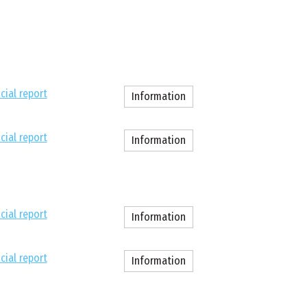
cial report
Information
cial report
Information
cial report
Information
cial report
Information