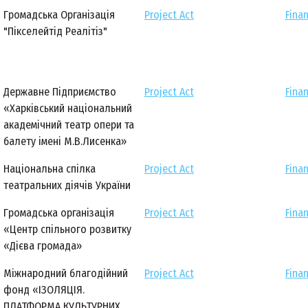
Громадська Організація
Project Act
Finan
"Пікселейтід Реалітіз"
Державне Підприємство
Project Act
Finan
«Харківський національний
академічний театр опери та
балету імені М.В.Лисенка»
Національна спілка
Project Act
Finan
театральних діячів України
Громадська організація
Project Act
Finan
«Центр спільного розвитку
«Дієва громада»
Міжнародний благодійний
Project Act
Finan
фонд «ІЗОЛЯЦІЯ.
ПЛАТФОРМА КУЛЬТУРНИХ