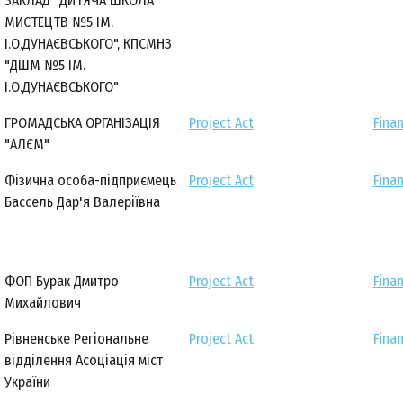
ЗАКЛАД "ДИТЯЧА ШКОЛА
МИСТЕЦТВ №5 ІМ.
І.О.ДУНАЄВСЬКОГО", КПСМНЗ
"ДШМ №5 ІМ.
І.О.ДУНАЄВСЬКОГО"
ГРОМАДСЬКА ОРГАНІЗАЦІЯ
Project Act
Finan
"АЛЄМ"
Фізична особа-підприємець
Project Act
Finan
Бассель Дар'я Валеріївна
ФОП Бурак Дмитро
Project Act
Finan
Михайлович
Рівненське Регіональне
Project Act
Finan
відділення Асоціація міст
України