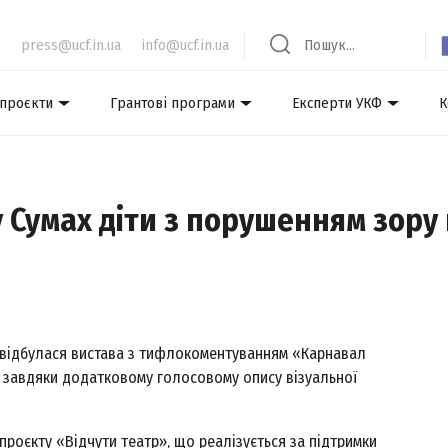
press@ucf.in.ua
info@ucf.in.ua
 проєкти
Грантові програми
Експерти УКФ
К
у Сумах діти з порушенням зору
а відбулася вистава з тифлокоментуванням «Карнавал
її завдяки додатковому голосовому опису візуальної
проєкту «Відчути театр», що реалізується за підтримки