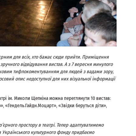
єрним для всіх, хто бажає сюди прийти. Приміщення
зручного відвідування вистав. А з 7 вересня минулого
тковим тифлокоментуванням для людей з вадами зору,
лосовий опис недоступної для них візуальної інформації
рі ім. Миколи Щепкіна можна переглянути 10 вистав:
, «Гендель.Гайдн.Моцарт», «Звідки беруться діти»,
’єрного простору в театрі. Тепер адаптуватимемо
и Українського культурного фонду придбаємо