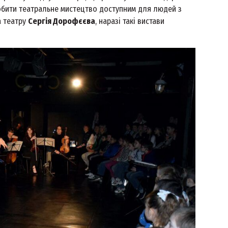
робити театральне мистецтво доступним для людей з
а театру
Сергія Дорофєєва
, наразі такі вистави