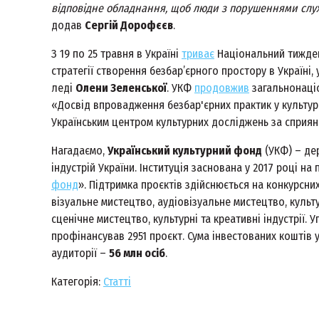
відповідне обладнання, щоб люди з порушеннями слух
додав
Сергій Дорофєєв
.
З 19 по 25 травня в Україні
триває
Національний тиждень
стратегії створення безбар’єрного простору в Україні, 
леді
Олени Зеленської
. УКФ
продовжив
загальнонаціо
«Досвід впровадження безбар'єрних практик у культурн
Українським центром культурних досліджень за сприянн
Нагадаємо,
Український культурний фонд
(УКФ) – де
індустрій України. Інституція заснована у 2017 році на 
фонд
». Підтримка проєктів здійснюється на конкурсни
візуальне мистецтво, аудіовізуальне мистецтво, куль
сценічне мистецтво, культурні та креативні індустрії.
профінансував 2951 проєкт. Сума інвестованих коштів 
аудиторії –
56 млн осіб
.
Категорія:
Статті