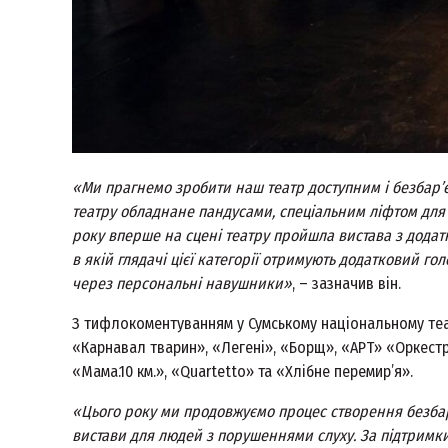
«Ми прагнемо зробити наш театр доступним і безбар’
театру обладнане пандусами, спеціальним ліфтом для 
року вперше на сцені театру пройшла вистава з дода
в якій глядачі цієї категорії отримують додатковий го
через персональні навушники»
, – зазначив він.
З тифлокоментуванням у Сумському національному теат
«Карнавал тварин», «Легені», «Борщ», «АРТ» «Оркестр»
«Мама.10 км.», «Quartetto» та «Хлібне перемир’я».
«Цього року ми продовжуємо процес створення безбар
вистави для людей з порушеннями слуху. За підтримк