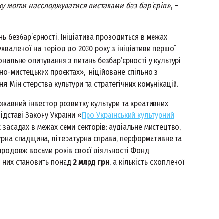
у могли насолоджуватися виставами без бар’єрів»
, –
 безбар’єрності. Ініціатива проводиться в межах
ухваленої на період до 2030 року з ініціативи першої
нальне опитування з питань безбар’єрності у культурі
о-мистецьких проєктах», ініційоване спільно з
я Міністерства культури та стратегічних комунікацій.
ржавний інвестор розвитку культури та креативних
підставі Закону України «
Про Український культурний
х засадах в межах семи секторів: аудіальне мистецтво,
турна спадщина, літературна справа, перформативне та
 Упродовж восьми років своєї діяльності Фонд
у них становить понад
2 млрд грн
, а кількість охопленої