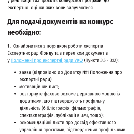
у реалізації тих проєктів конкурсної програми, до
експертної оцінки яких вони залучаються.
Для подачі документів на конкурс
необхідно:
1.
Ознайомитися з порядком роботи експертів
Експертних рад Фонду та з переліком документів
у
Положенні про експертні ради УКФ
(Пункти 3.5 - 3.12);
заява (відповідно до Додатку №1 Положення про
експертні ради);
мотиваційний лист;
розгорнуте фахове резюме державною мовою із
додатками, що підтверджують профільну
діяльність (бібліографія, фільмографія,
спектаклеграфія, публікації в ЗМІ, тощо);
рекомендаційні листи про досвід ефективного
управління проєктами, підтверджений профільними