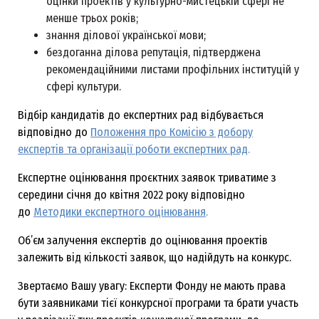
оцінки проектів у культурно-мистецькій сфері не
менше трьох років;
знання ділової української мови;
бездоганна ділова репутація, підтверджена
рекомендаційними листами профільних інституцій у
сфері культури.
Відбір кандидатів до експертних рад відбувається
відповідно до
Положення про Комісію з добору
експертів та організації роботи експертних рад
.
Експертне оцінювання проєктних заявок триватиме з
середини січня до квітня 2022 року відповідно
до
Методики експертного оцінювання
.
Об’єм залучення експертів до оцінювання проектів
залежить від кількості заявок, що надійдуть на конкурс.
Звертаємо Вашу увагу: Експерти Фонду не мають права
бути заявниками тієї конкурсної програми та брати участь