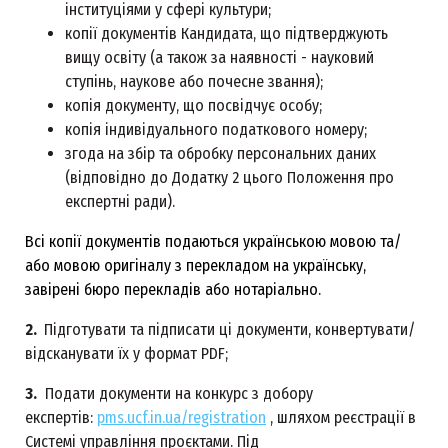
інституціями у сфері культури;
копії документів Кандидата, що підтверджують
вищу освіту (а також за наявності - науковий
ступінь, наукове або почесне звання);
копія документу, що посвідчує особу;
копія індивідуального податкового номеру;
згода на збір та обробку персональних даних
(відповідно до Додатку 2 цього Положення про
експертні ради).
Всі копії документів подаються українською мовою та/
або мовою оригіналу з перекладом на українську,
завірені бюро перекладів або нотаріально.
2.
Підготувати та підписати ці документи, конвертувати/
відсканувати їх у формат PDF;
3.
Подати документи на конкурс з добору
експертів:
pms.ucf.in.ua/registration
, шляхом реєстрації в
Системі управління проєктами. Під