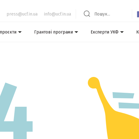
press@ucf.in.ua
info@ucf.in.ua
 проєкти
Грантові програми
Експерти УКФ
К
4