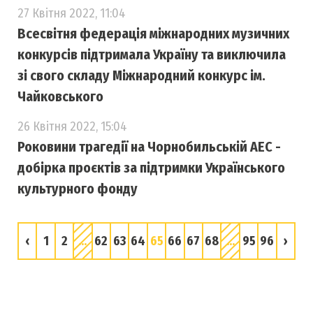
27 Квітня 2022, 11:04
Всесвітня федерація міжнародних музичних
конкурсів підтримала Україну та виключила
зі свого складу Міжнародний конкурс ім.
Чайковського
26 Квітня 2022, 15:04
Роковини трагедії на Чорнобильській АЕС -
добірка проєктів за підтримки Українського
культурного фонду
‹
1
2
...
62
63
64
65
66
67
68
...
95
96
›