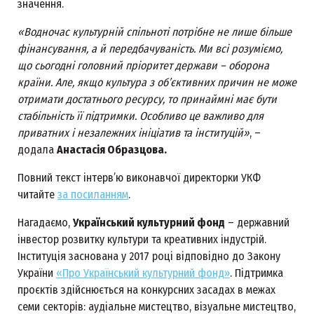
значення.
«Водночас культурній спільноті потрібне не лише більше
фінансування, а й передбачуваність. Ми всі розуміємо,
що сьогодні головний пріоритет держави – оборона
країни. Але, якщо культура з об’єктивних причин не може
отримати достатнього ресурсу, то принаймні має бути
стабільність її підтримки. Особливо це важливо для
приватних і незалежних ініціатив та інституцій»
, –
додала
Анастасія Образцова.
Повний текст інтерв’ю виконавчої директорки УКФ
читайте
за посиланням
.
Нагадаємо,
Український культурний фонд
– державний
інвестор розвитку культури та креативних індустрій.
Інституція заснована у 2017 році відповідно до Закону
України
«Про Український культурний фонд»
. Підтримка
проєктів здійснюється на конкурсних засадах в межах
семи секторів: аудіальне мистецтво, візуальне мистецтво,