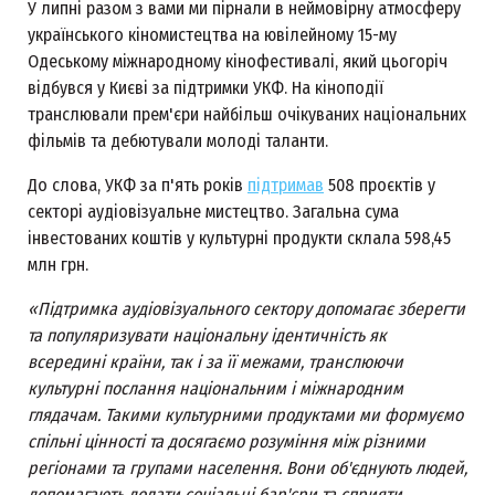
У липні разом з вами ми пірнали в неймовірну атмосферу
українського кіномистецтва на ювілейному 15-му
Одеському міжнародному кінофестивалі, який цьогоріч
відбувся у Києві за підтримки УКФ. На кіноподії
транслювали прем'єри найбільш очікуваних національних
фільмів та дебютували молоді таланти.
До слова, УКФ за п'ять років
підтримав
508 проєктів у
секторі аудіовізуальне мистецтво. Загальна сума
інвестованих коштів у культурні продукти склала 598,45
млн грн.
«Підтримка аудіовізуального сектору допомагає зберегти
та популяризувати національну ідентичність як
всередині країни, так і за її межами, транслюючи
культурні послання національним і міжнародним
глядачам. Такими культурними продуктами ми формуємо
спільні цінності та досягаємо розуміння між різними
регіонами та групами населення. Вони об'єднують людей,
допомагають долати соціальні бар'єри та сприяти