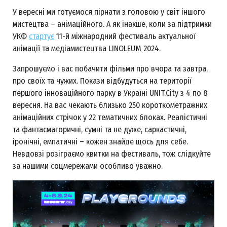
У вересні ми готуємося пірнати з головою у світ іншого
мистецтва – анімаційного. А як інакше, коли за підтримки
УКФ
стартує
11-й міжнародний фестиваль актуальної
анімації та медіамистецтва LINOLEUM 2024.
Запрошуємо і вас побачити фільми про вчора та завтра,
про своїх та чужих. Покази відбудуться на території
першого інноваційного парку в Україні UNIT.City з 4 по 8
вересня. На вас чекають близько 250 короткометражних
анімаційних стрічок у 22 тематичних блоках. Реалістичні
та фантасмагоричні, сумні та не дуже, саркастичні,
іронічні, емпатичні – кожен знайде щось для себе.
Невдовзі розіграємо квитки на фестиваль, тож слідкуйте
за нашими соцмережами особливо уважно.