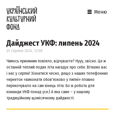
Меню
Дайджест УКФ: липень 2024
01 Серпня 2024, 12:08
Чимось приємним повіяло, відчуваєте? Нууу, звісно. Це ж
останній теплий подих літа нагадує про себе. Вітаємо вас
і нас у серпні! Зізнатися чесно, дещо з наших телефонних
чернеток «виконати обов'язково у липні» плавно
перекочувало на сам кінець літа. Бо ж робота для
команди УКФ понад усе:) А яка саме – у нашому
традиційному щомісячному дайджесті.