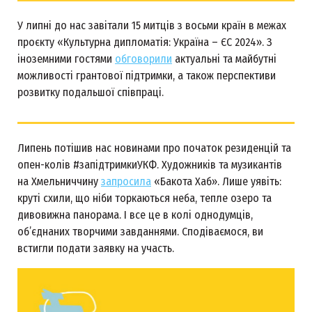
У липні до нас завітали 15 митців з восьми країн в межах
проєкту «Культурна дипломатія: Україна – ЄС 2024». З
іноземними гостями
обговорили
актуальні та майбутні
можливості грантової підтримки, а також перспективи
розвитку подальшої співпраці.
Липень потішив нас новинами про початок резиденцій та
опен-колів #запідтримкиУКФ. Художників та музикантів
на Хмельниччину
запросила
«Бакота Хаб». Лише уявіть:
круті схили, що ніби торкаються неба, тепле озеро та
дивовижна панорама. І все це в колі однодумців,
об’єднаних творчими завданнями. Сподіваємося, ви
встигли подати заявку на участь.