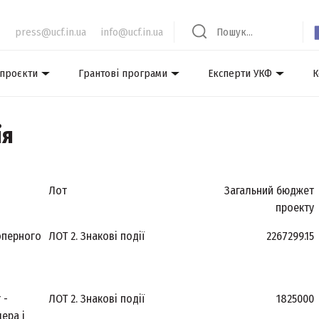
press@ucf.in.ua
info@ucf.in.ua
 проєкти
Грантові програми
Експерти УКФ
К
ія
Лот
Загальний бюджет
проекту
оперного
ЛОТ 2. Знакові події
2267299.15
 -
ЛОТ 2. Знакові події
1825000
ера і