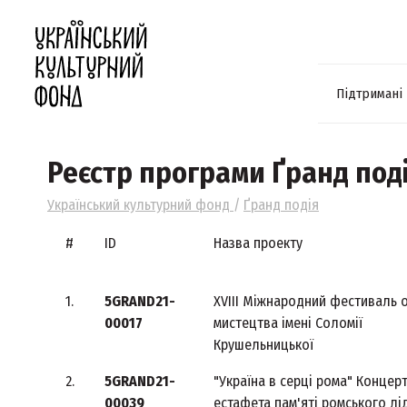
Підтримані
Реєстр програми Ґранд под
Український культурний фонд
/
Ґранд подія
#
ID
Назва проекту
1.
5GRAND21-
XVIIІ Міжнародний фестиваль 
00017
мистецтва імені Соломії
Крушельницької
2.
5GRAND21-
"Україна в серці рома" Концерт
00039
естафета пам'яті ромського лід