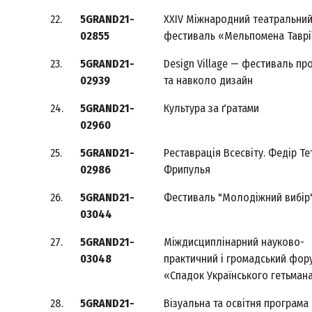
22.
5GRAND21-
XXIV Міжнародний театральни
02855
фестиваль «Мельпомена Таврі
23.
5GRAND21-
Design Village — фестиваль пр
02939
та навколо дизайн
24.
5GRAND21-
Культура за ґратами
02960
25.
5GRAND21-
Реставрація Всесвіту. Федір Те
02986
Фрипулья
26.
5GRAND21-
Фестиваль "Молодіжний вибір
03044
27.
5GRAND21-
Міждисциплінарний науково-
03048
практичний і громадський фор
«Спадок Українського гетьман
28.
5GRAND21-
Візуальна та освітня програма