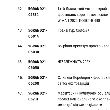
42.
5GRAND21-
14-й Львівський міжнародний
05734
фестиваль короткометражних 
Wiz-Art 2022: ПОВЕРНЕННЯ
43.
5GRAND21-
Ґранд тур. Соломія
06014
44.
5GRAND21-
85-річчя оркестру просто неба
06030
45.
5GRAND21-
НЕЗАЛЕЖНІСТЬ 2022
06050
46.
5GRAND21-
Олицька Переберія - фестивал
06208
світських традицій
47.
5GRAND21-
Масштабний культурно-соціал
06231
проект національного охоплен
молодь” від Молодіжного