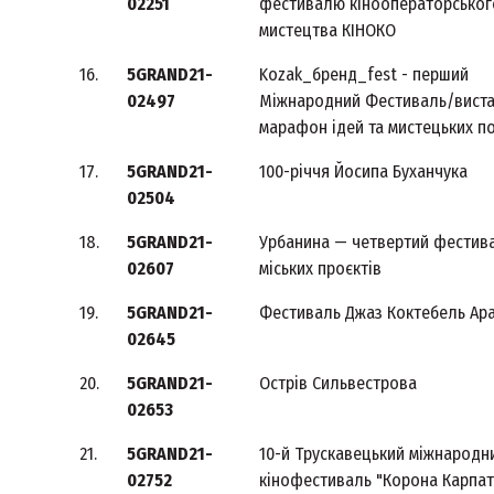
02251
фестивалю кінооператорськог
мистецтва КІНОКО
16.
5GRAND21-
Kozak_бренд_fest - перший
02497
Міжнародний Фестиваль/виста
марафон ідей та мистецьких по
17.
5GRAND21-
100-річчя Йосипа Буханчука
02504
18.
5GRAND21-
Урбанина — четвертий фестив
02607
міських проєктів
19.
5GRAND21-
Фестиваль Джаз Коктебель Ар
02645
20.
5GRAND21-
Острів Сильвестрова
02653
21.
5GRAND21-
10-й Трускавецький міжнародн
02752
кінофестиваль "Корона Карпат