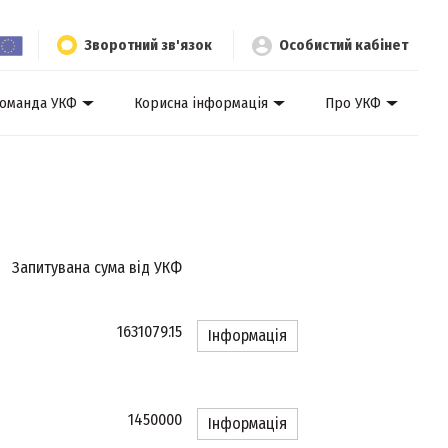
Зворотний зв'язок
Особистий кабінет
оманда УКФ
Корисна інформація
Про УКФ
Запитувана сума від УКФ
1631079.15
Інформація
1450000
Інформація