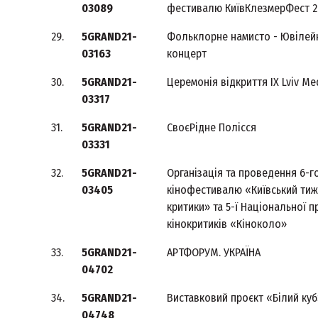
03089
фестивалю КиївКлезмерФест 2
29.
5GRAND21-
Фольклорне намисто - Ювілей
03163
концерт
30.
5GRAND21-
Церемонія відкриття IX Lviv Me
03317
31.
5GRAND21-
СвоєРідне Полісся
03331
32.
5GRAND21-
Організація та проведення 6-г
03405
кінофестивалю «Київський ти
критики» та 5-ї Національної п
кінокритиків «Кіноколо»
33.
5GRAND21-
АРТФОРУМ. УКРАЇНА
04702
34.
5GRAND21-
Виставковий проєкт «Білий куб
04748