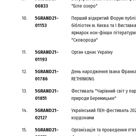
00833
"Біле озеро"
10.
5GRAND21-
Перший відкритий Форум публі
01153
бібліотек м. Києва та І Виставк
ярмарок нон-фікшн літератури
"Сковорода"
11.
5GRAND21-
Орган єднає Україну
01193
12.
5GRAND21-
День народження Івана Франка
01786
RETHINKING
13.
5GRAND21-
Фестиваль "Чарівний світ у па
01851
природи Беремицьке"
14.
5GRAND21-
Український ПЕН-фестиваль 202
02127
кордонами
15.
5GRAND21-
Організація та проведення п'я