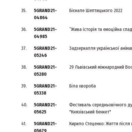
35.
5GRAND21-
Бієнале Шептицького 2022
04864
36.
5GRAND21-
“Жива історія та емоційна спа
04985
37.
5GRAND21-
Задзеркалля української аніма
05246
38.
5GRAND21-
29 Львівський міжнародний Bo
05280
39.
5GRAND21-
Біла хвороба
05338
40.
5GRAND21-
Фестиваль середньовічного д
05625
"Князівський бенкет"
41.
5GRAND21-
Кирило Стеценко: Життя після
05679