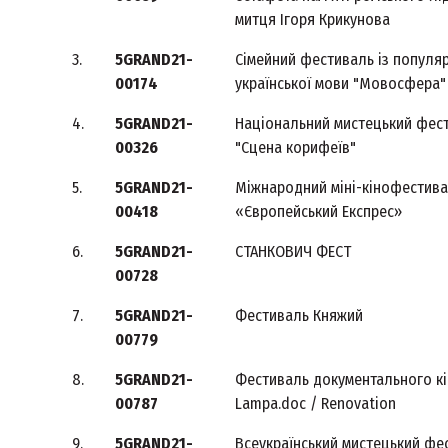
митця Ігоря Крикунова
3.
5GRAND21-
Сімейний фестиваль із популяр
00174
української мови "Мовосфера"
4.
5GRAND21-
Національний мистецький фес
00326
"Сцена корифеїв"
5.
5GRAND21-
Міжнародний міні-кінофестив
00418
«Європейський Експрес»
6.
5GRAND21-
СТАНКОВИЧ ФЕСТ
00728
7.
5GRAND21-
Фестиваль Княжий
00779
8.
5GRAND21-
Фестиваль документального к
00787
Lampa.doc / Renovation
9.
5GRAND21-
Всеукраїнський мистецький фе