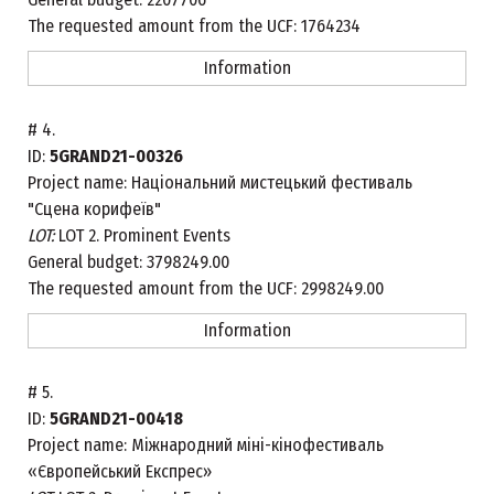
The requested amount from the UCF:
1764234
Information
#
4.
ID:
5GRAND21-00326
Project name:
Національний мистецький фестиваль
"Сцена корифеїв"
LOT:
LOT 2. Prominent Events
General budget:
3798249.00
The requested amount from the UCF:
2998249.00
Information
#
5.
ID:
5GRAND21-00418
Project name:
Міжнародний міні-кінофестиваль
«Європейський Експрес»