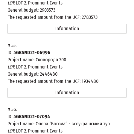
LOT:
LOT 2. Prominent Events
General budget:
2903573
The requested amount from the UCF:
2783573
Information
#
55.
ID:
5GRAND21-06996
Project name:
Сковорода 300
LOT:
LOT 2. Prominent Events
General budget:
2446480
The requested amount from the UCF:
1934480
Information
#
56.
ID:
5GRAND21-07094
Project name:
Опера “Богема” - всеукраїнський тур
LOT:
LOT 2. Prominent Events