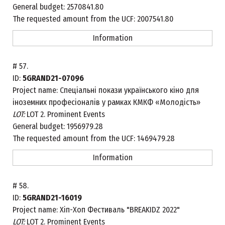
General budget:
2570841.80
The requested amount from the UCF:
2007541.80
Information
#
57.
ID:
5GRAND21-07096
Project name:
Спеціальні покази українського кіно для
іноземних професіоналів у рамках КМКФ «Молодість»
LOT:
LOT 2. Prominent Events
General budget:
1956979.28
The requested amount from the UCF:
1469479.28
Information
#
58.
ID:
5GRAND21-16019
Project name:
Хіп-Хоп Фестиваль "BREAKIDZ 2022"
LOT:
LOT 2. Prominent Events