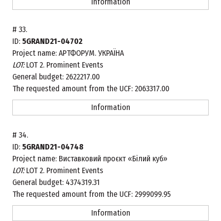
Information
#
33.
ID:
5GRAND21-04702
Project name:
АРТФОРУМ. УКРАЇНА
LOT:
LOT 2. Prominent Events
General budget:
2622217.00
The requested amount from the UCF:
2063317.00
Information
#
34.
ID:
5GRAND21-04748
Project name:
Виставковий проєкт «Білий куб»
LOT:
LOT 2. Prominent Events
General budget:
4374319.31
The requested amount from the UCF:
2999099.95
Information