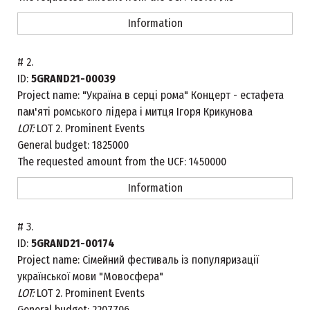
Information
#
2.
ID:
5GRAND21-00039
Project name:
"Україна в серці рома" Концерт - естафета
пам'яті ромського лідера і митця Ігоря Крикунова
LOT:
LOT 2. Prominent Events
General budget:
1825000
The requested amount from the UCF:
1450000
Information
#
3.
ID:
5GRAND21-00174
Project name:
Сімейний фестиваль із популяризації
української мови "Мовосфера"
LOT:
LOT 2. Prominent Events
General budget:
2207706