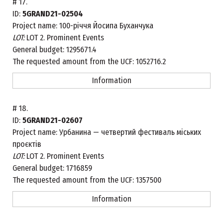
#
17.
ID:
5GRAND21-02504
Project name:
100-річчя Йосипа Буханчука
LOT:
LOT 2. Prominent Events
General budget:
1295671.4
The requested amount from the UCF:
1052716.2
Information
#
18.
ID:
5GRAND21-02607
Project name:
Урбанина — четвертий фестиваль міських
проєктів
LOT:
LOT 2. Prominent Events
General budget:
1716859
The requested amount from the UCF:
1357500
Information