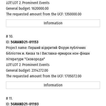
LOT:
LOT 2. Prominent Events
General budget:
1620000.00
The requested amount from the UCF:
1350000.00
Information
#
10.
ID:
5GRAND21-01153
Project name:
Перший відкритий Форум публічних
бібліотек м. Києва та І Виставка-ярмарок нон-фікшн
літератури "Сковорода"
LOT:
LOT 2. Prominent Events
General budget:
2314272.00
The requested amount from the UCF:
1705072.00
Information
#
11.
ID:
5GRAND21-01193