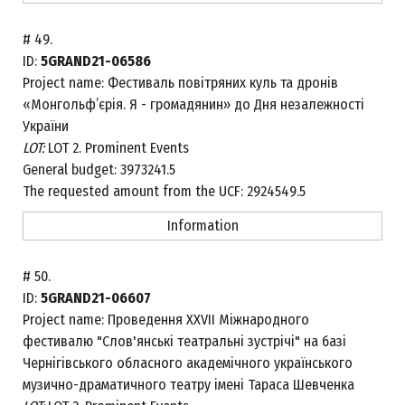
#
49.
ID:
5GRAND21-06586
Project name:
Фестиваль повітряних куль та дронів
«Монгольф’єрія. Я - громадянин» до Дня незалежності
України
LOT:
LOT 2. Prominent Events
General budget:
3973241.5
The requested amount from the UCF:
2924549.5
Information
#
50.
ID:
5GRAND21-06607
Project name:
Проведення XXVII Міжнародного
фестивалю "Слов'янські театральні зустрічі" на базі
Чернігівського обласного академічного українського
музично-драматичного театру імені Тараса Шевченка