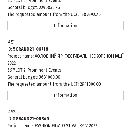
LOT:
LOT 2. Prominent Events
General budget:
2296832.76
The requested amount from the UCF:
1589592.76
Information
#
51.
ID:
5GRAND21-06718
Project name:
ХОЛОДНИЙ ЯР-ФЕСТИВАЛЬ НЕСКОРЕНОЇ НАЦІЇ
2022
LOT:
LOT 2. Prominent Events
General budget:
3681000.00
The requested amount from the UCF:
2941000.00
Information
#
52.
ID:
5GRAND21-06845
Project name:
FASHION FILM FESTIVAL KYIV 2022