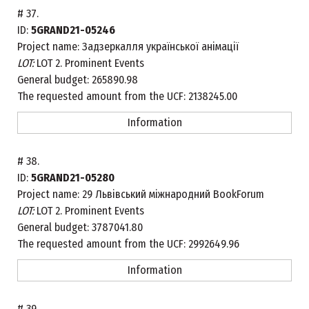
#
37.
ID:
5GRAND21-05246
Project name:
Задзеркалля української анімації
LOT:
LOT 2. Prominent Events
General budget:
265890.98
The requested amount from the UCF:
2138245.00
Information
#
38.
ID:
5GRAND21-05280
Project name:
29 Львівський міжнародний BookForum
LOT:
LOT 2. Prominent Events
General budget:
3787041.80
The requested amount from the UCF:
2992649.96
Information
#
39.