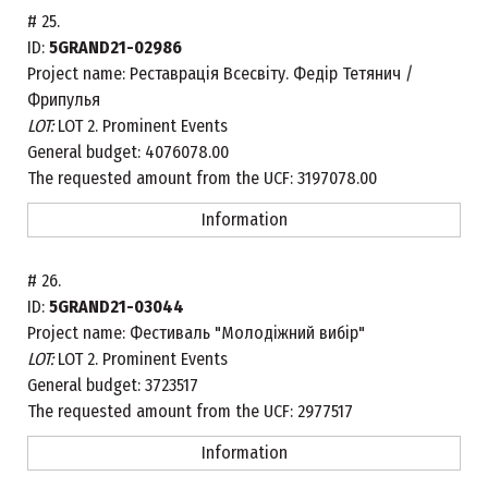
#
25.
ID:
5GRAND21-02986
Project name:
Реставрація Всесвіту. Федір Тетянич /
Фрипулья
LOT:
LOT 2. Prominent Events
General budget:
4076078.00
The requested amount from the UCF:
3197078.00
Information
#
26.
ID:
5GRAND21-03044
Project name:
Фестиваль "Молодіжний вибір"
LOT:
LOT 2. Prominent Events
General budget:
3723517
The requested amount from the UCF:
2977517
Information