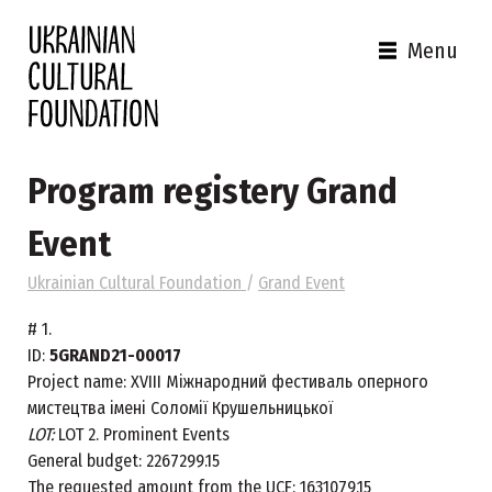
Menu
Program registery Grand
Event
Ukrainian Cultural Foundation
/
Grand Event
#
1.
ID:
5GRAND21-00017
Project name:
XVIIІ Міжнародний фестиваль оперного
мистецтва імені Соломії Крушельницької
LOT:
LOT 2. Prominent Events
General budget:
2267299.15
The requested amount from the UCF:
1631079.15