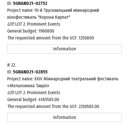
ID:
5GRAND21-02752
Project name:
10-й Трускавецький міжнародний
кінофестиваль "Корона Карпат"
LOT:
LOT 2. Prominent Events
General budget:
1960800
The requested amount from the UCF:
1250800
Information
#
22.
ID:
5GRAND21-02855
Project name:
XXIV Міжнародний театральний фестиваль
«Мельпомена Таврії»
LOT:
LOT 2. Prominent Events
General budget:
4185585.00
The requested amount from the UCF:
2250585.00
Information