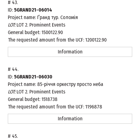
#
43.
ID:
5GRAND21-06014
Project name:
Ґранд тур. Соломія
LOT:
LOT 2. Prominent Events
General budget:
1500122.90
The requested amount from the UCF:
1200122.90
Information
#
44.
ID:
5GRAND21-06030
Project name:
85-річчя оркестру просто неба
LOT:
LOT 2. Prominent Events
General budget:
1518738
The requested amount from the UCF:
1196878
Information
#
45.