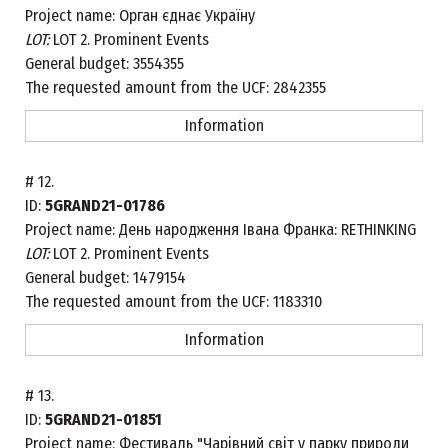
Project name:
Орган єднає Україну
LOT:
LOT 2. Prominent Events
General budget:
3554355
The requested amount from the UCF:
2842355
Information
#
12.
ID:
5GRAND21-01786
Project name:
День народження Івана Франка: RETHINKING
LOT:
LOT 2. Prominent Events
General budget:
1479154
The requested amount from the UCF:
1183310
Information
#
13.
ID:
5GRAND21-01851
Project name:
Фестиваль "Чарівний світ у парку природи