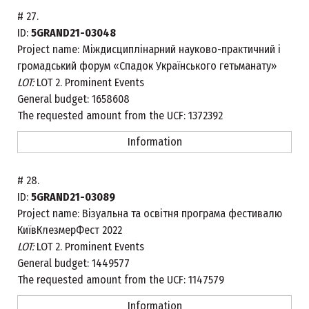
#
27.
ID:
5GRAND21-03048
Project name:
Міждисциплінарний науково-практичний і
громадський форум «Спадок Українського гетьманату»
LOT:
LOT 2. Prominent Events
General budget:
1658608
The requested amount from the UCF:
1372392
Information
#
28.
ID:
5GRAND21-03089
Project name:
Візуальна та освітня програма фестивалю
КиївКлезмерФест 2022
LOT:
LOT 2. Prominent Events
General budget:
1449577
The requested amount from the UCF:
1147579
Information