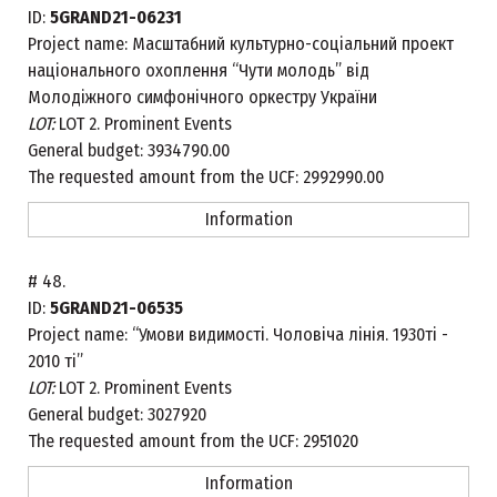
ID:
5GRAND21-06231
Project name:
Масштабний культурно-соціальний проект
національного охоплення “Чути молодь” від
Молодіжного симфонічного оркестру України
LOT:
LOT 2. Prominent Events
General budget:
3934790.00
The requested amount from the UCF:
2992990.00
Information
#
48.
ID:
5GRAND21-06535
Project name:
“Умови видимості. Чоловіча лінія. 1930ті -
2010 ті”
LOT:
LOT 2. Prominent Events
General budget:
3027920
The requested amount from the UCF:
2951020
Information