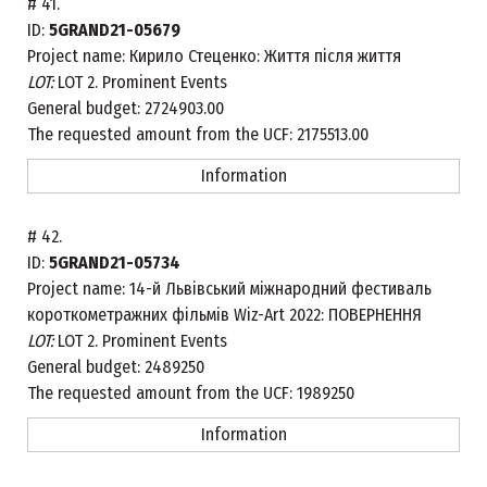
#
41.
ID:
5GRAND21-05679
Project name:
Кирило Стеценко: Життя після життя
LOT:
LOT 2. Prominent Events
General budget:
2724903.00
The requested amount from the UCF:
2175513.00
Information
#
42.
ID:
5GRAND21-05734
Project name:
14-й Львівський міжнародний фестиваль
короткометражних фільмів Wiz-Art 2022: ПОВЕРНЕННЯ
LOT:
LOT 2. Prominent Events
General budget:
2489250
The requested amount from the UCF:
1989250
Information