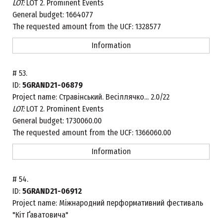
LOT:
LOT 2. Prominent Events
General budget:
1664077
The requested amount from the UCF:
1328577
Information
#
53.
ID:
5GRAND21-06879
Project name:
Стравінський. Весіллячко... 2.0/22
LOT:
LOT 2. Prominent Events
General budget:
1730060.00
The requested amount from the UCF:
1366060.00
Information
#
54.
ID:
5GRAND21-06912
Project name:
Міжнародний перформативний фестиваль
"Кіт Ґаватовича"