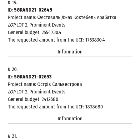
#
19.
ID:
5GRAND21-02645
Project name:
Фестиваль Джаз Коктебель Арабатка
LOT:
LOT 2. Prominent Events
General budget:
2554730.4
The requested amount from the UCF:
1753830.4
Information
#
20.
ID:
5GRAND21-02653
Project name:
Острів Сильвестрова
LOT:
LOT 2. Prominent Events
General budget:
2412680
The requested amount from the UCF:
1838680
Information
#
21.