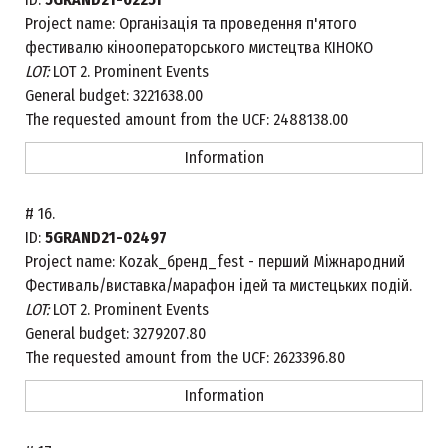
Project name:
Організація та проведення п'ятого
фестивалю кінооператорського мистецтва КІНОКО
LOT:
LOT 2. Prominent Events
General budget:
3221638.00
The requested amount from the UCF:
2488138.00
Information
#
16.
ID:
5GRAND21-02497
Project name:
Kozak_бренд_fest - перший Міжнародний
Фестиваль/виставка/марафон ідей та мистецьких подій.
LOT:
LOT 2. Prominent Events
General budget:
3279207.80
The requested amount from the UCF:
2623396.80
Information