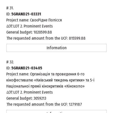
#
31.
ID:
5GRAND21-03331
Project name:
СвоєРідне Полісся
LOT:
LOT 2. Prominent Events
General budget:
1020599.88
The requested amount from the UCF:
815599.88
Information
#
32.
ID:
5GRAND21-03405
Project name:
Організація та проведення 6-го
кінофестивалю «Київський тиждень критики» та 5-ї
Національної премії кінокритиків «Кіноколо»
LOT:
LOT 2. Prominent Events
General budget:
3059213
The requested amount from the UCF:
1279187