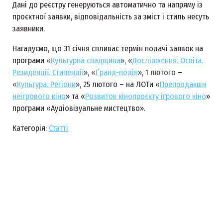
Дані до реєстру генеруються автоматично та напряму із
проєктної заявки, відповідальність за зміст і стиль несуть
заявники.
Нагадуємо, що 31 січня спливає термін подачі заявок на
програми
«
Культурна спадщина
», «
Дослідження. Освіта.
Резиденції. Стипендії
», «
Ґранд-подія
», 1 лютого
–
«
Культура. Регіони
»,
25 лютого – на ЛОТи «
Препродакшн
неігрового кіно
» та «
Розвиток кінопроєкту ігрового кіно
»
програми «Аудіовізуальне мистецтво».
Категорія:
Статті