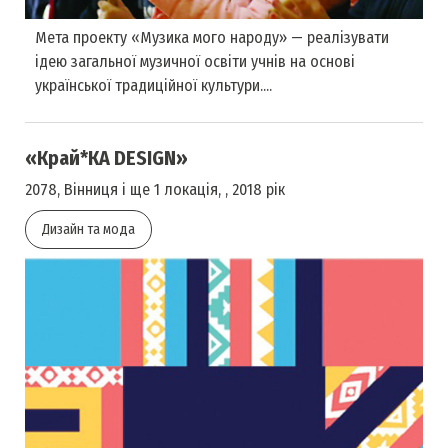
Мета проекту «Музика мого народу» — реалiзувати
iдею загальної музичної освiти учнiв на ocнові
української традицiйної культyри....
«Край*КА DESIGN»
2078, Вінниця і ще 1 локація, , 2018 рік
Дизайн та мода