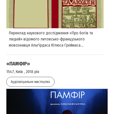
Переклад наукового дослідження «Про богів та
людей» відомого литовсько-французького
мовознавця Альґірдаса Юлюса Греймаса....
«ПАМФІР»
1547, Київ , 2018 рік
Аудіовізуальне мистецтво