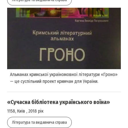
Альманах кримської україномовної літератури «Гроно»
— це суспільний проект кримчан для України.
«Cyчacнa бiблioтeкa yкpaїнського воїна»
1158, Київ , 2018 рік
Література та видавнича справа