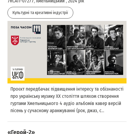
7RCA11-07277, Хмельницький , 2024 рік
Культурні та креативні індустрії
Проєкт передбачає підвищення інтересу та обізнаності
про українську музику ХХ століття шляхом створення
гуртами Хмельницького 4 аудіо альбомів кавер версій
пісень у сучасному аранжуванні (рок, джаз, с...
«Герой-2»