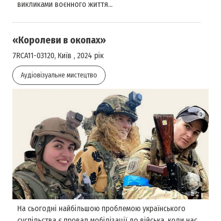
викликами воєнного життя...
«Королеви в окопах»
7RCA11-03120, Київ , 2024 рік
Аудіовізуальне мистецтво
На сьогодні найбільшою проблемою українського
суспільства є провал мобілізації до війська, коли нас