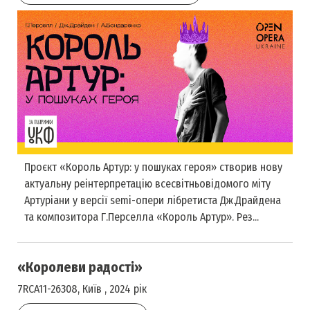
Проєкт «Король Артур: у пошуках героя» створив нову
актуальну реінтерпретацію всесвітньовідомого міту
Артуріани у версії semi-опери лібретиста Дж.Драйдена
та композитора Г.Перселла «Король Артур». Рез...
«Королеви радості»
7RCA11-26308, Київ , 2024 рік