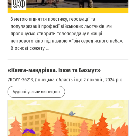
З метою підняття престижу, героїзації та
популяризації професії військових льотчиків, ми
пропонуємо створити телепередачу в жанрі
неігрового кіно під назвою «Грім серед ясного неба».
В основі сюжету ...
«Книга-мандрівка. Ізюм та Бахмут»
7RCA11-36213, Донецька область і ще 2 локації , 2024 рік
Аудіовізуальне мистецтво