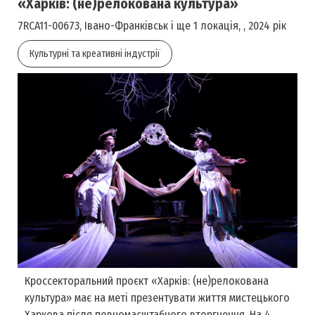
«Харків: (не)релокована культура»
7RCA11-00673, Івано-Франківськ і ще 1 локація, , 2024 рік
Культурні та креативні індустрії
Кроссекторальний проєкт «Харків: (не)релокована
культура» має на меті презентувати життя мистецького
Харкова після повномасштабного вторгнення. На 4