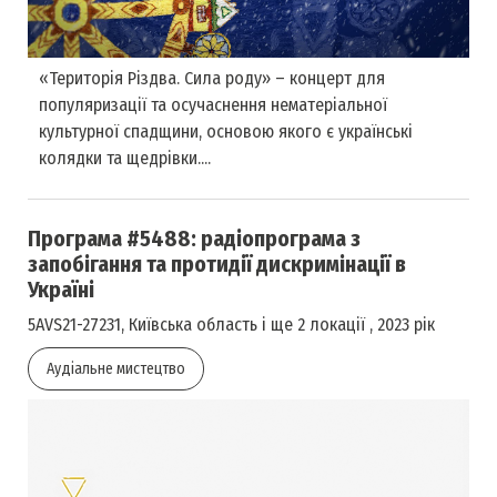
«Територія Різдва. Сила роду» – концерт для
популяризації та осучаснення нематеріальної
культурної спадщини, основою якого є українські
колядки та щедрівки....
Програма #5488: радіопрограма з
запобігання та протидії дискримінації в
Україні
5AVS21-27231, Київська область і ще 2 локації , 2023 рік
Аудіальне мистецтво