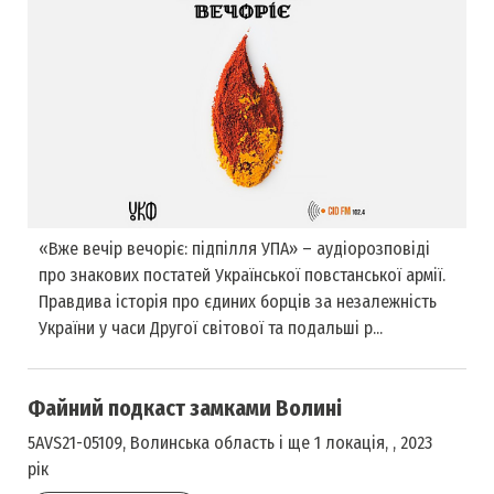
«Вже вечір вечоріє: підпілля УПА» – аудіорозповіді
про знакових постатей Української повстанської армії.
Правдива історія про єдиних борців за незалежність
України у часи Другої світової та подальші р...
Файний подкаст замками Волині
5AVS21-05109, Волинська область і ще 1 локація, , 2023
рік