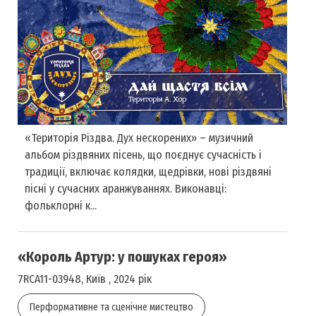
«Територія Різдва. Дух нескорених» – музичний
альбом різдвяних пісень, що поєднує сучасність і
традиції, включає колядки, щедрівки, нові різдвяні
пісні у сучасних аранжуваннях. Виконавці:
фольклорні к...
«Король Артур: у пошуках героя»
7RCA11-03948, Київ , 2024 рік
Перформативне та сценічне мистецтво