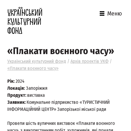
Меню
«Плакати воєнного часу»
Український культурний фонд
/
Архів проектів УКФ
/
«Плакати воєнного часу»
Рік:
2024
Локація:
Запоріжжя
Продукт:
виставка
Заявник:
Комунальне підприємство «ТУРИСТИЧНИЙ
ІНФОРМАЦІЙНИЙ ЦЕНТР» Запорізької міської ради
Провели шість вуличних виставок «Плакати воєнного
часу», з використанням робіт, художників, які почали