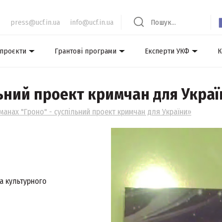
press@ucf.in.ua
info@ucf.in.ua
 проєкти
Грантові програми
Експерти УКФ
К
льний проект кримчан для Укра
манах "Гроно" - суспільний проект кримчан для України»
а культурного