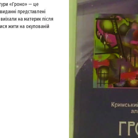
тури «Гроно» — це
 виданні представлені
і виїхали на материк після
лися жити на окупованій