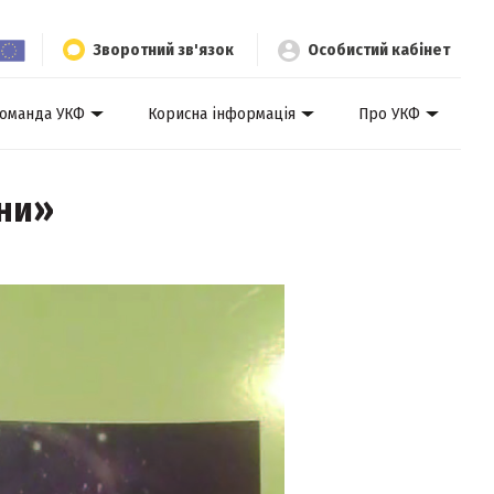
Зворотний зв'язок
Особистий кабінет
оманда УКФ
Корисна інформація
Про УКФ
їни»