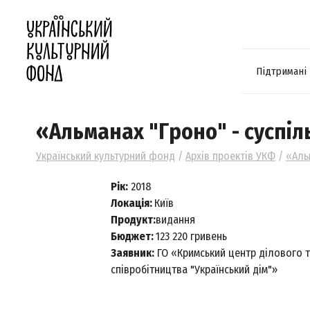
Підтримані
«Альманах "Гроно" - суспі
Український культурний фонд
/
Архів проектів УКФ
/
«Аль
Рік:
2018
Локація:
Київ
Продукт:
видання
Бюджет:
123 220 гривень
Заявник:
ГО «Кримський центр ділового т
співробітництва "Український дім"»