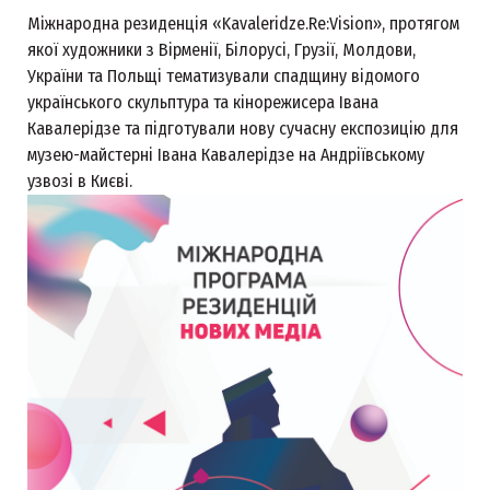
Міжнародна резиденція «Kavaleridze.Re:Vision», протягом
якої художники з Вірменії, Білорусі, Грузії, Молдови,
України та Польщі тематизували спадщину відомого
українського скульптура та кінорежисера Івана
Кавалерідзе та підготували нову сучасну експозицію для
музею-майстерні Івана Кавалерідзе на Андріївському
узвозі в Києві.