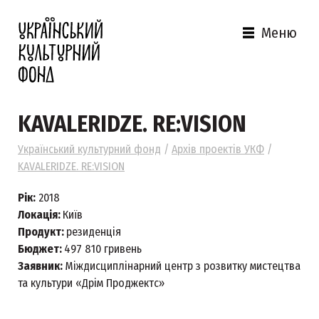
Меню
KAVALERIDZE. RE:VISION
Український культурний фонд
/
Архів проектів УКФ
/
KAVALERIDZE. RE:VISION
Рік:
2018
Локація:
Київ
Продукт:
резиденція
Бюджет:
497 810 гривень
Заявник:
Міждисциплінарний центр з розвитку мистецтва
та культури «Дрім Проджектс»