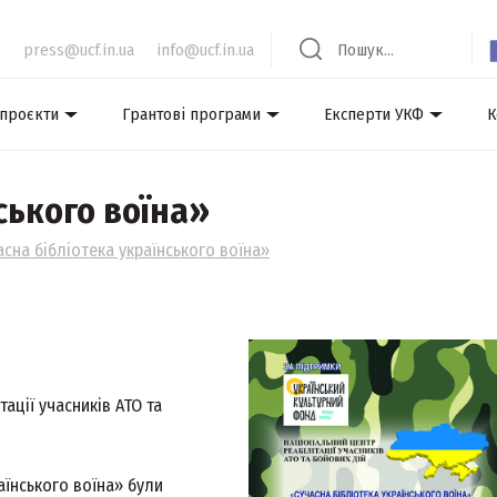
press@ucf.in.ua
info@ucf.in.ua
 проєкти
Грантові програми
Експерти УКФ
К
ського воїна»
acнa бiблioтeкa yкpaїнського воїна»
ації учасників АТО та
аїнського воїна» були