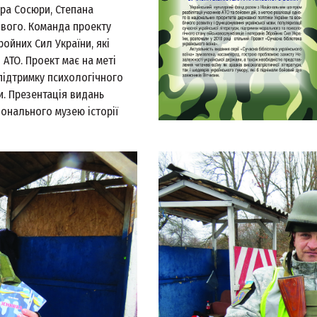
ра Сосюри, Степана
ового. Команда проекту
ойних Сил України, які
АТО. Проект має на меті
 підтримку психологічного
. Презентація видань
іонального музею історії