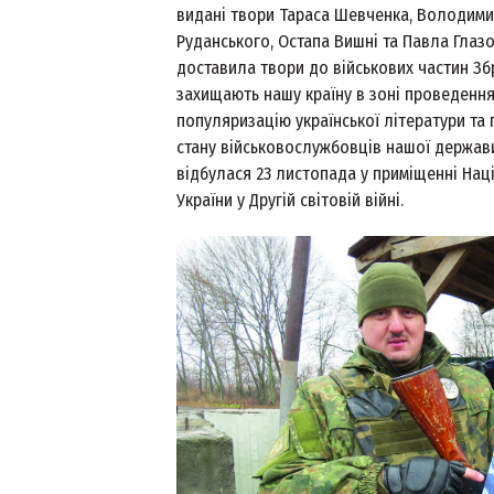
видані твори Тараса Шевченка, Володими
Руданського, Остапа Вишні та Павла Глаз
доставила твори до військових частин Збр
захищають нашу країну в зоні проведення 
популяризацію української літератури та
стану військовослужбовців нашої держави
відбулася 23 листопада у приміщенні Нац
України у Другій світовій війні.