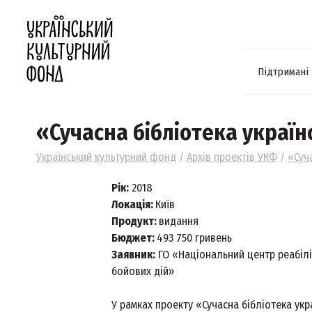
Підтримані
«Cyчacнa бiблioтeкa yкpaїн
Український культурний фонд
/
Архів проектів УКФ
/
«Cyч
Рік:
2018
Локація:
Київ
Продукт:
видання
Бюджет:
493 750 гривень
Заявник:
ГО «Національний центр реабіліт
бойових дій»
У рамках проекту «Сучасна бібліотека укр