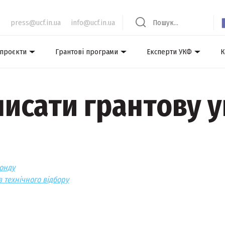
press@ucf.in.ua
info@ucf.in.ua
 проєкти
Грантові програми
Експерти УКФ
К
писати грантову у
фонду
 технічного відбору