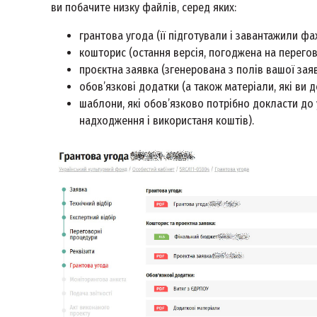
ви побачите низку файлів, серед яких:
грантова угода (її підготували і завантажили фа
кошторис (остання версія, погоджена на перего
проєктна заявка (згенерована з полів вашої заяв
обов’язкові додатки (а також матеріали, які ви
шаблони, які обов’язково потрібно докласти до 
надходження і використаня коштів).