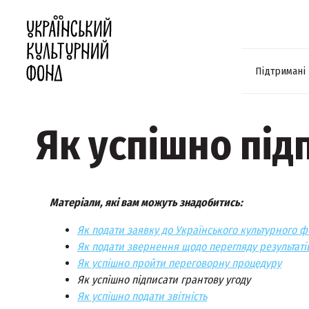
Підтримані
Як успішно під
Матеріали, які вам можуть знадобитись:
Як подати заявку до Українського культурного 
Як подати звернення щодо перегляду результатів
Як успішно пройти переговорну процедуру
Як успішно підписати грантову угоду
Як успішно подати звітність