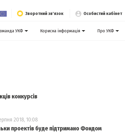
Зворотний зв'язок
Особистий кабінет
оманда УКФ
Корисна інформація
Про УКФ
ців конкурсів
ерпня 2018, 10:08
льки проектів буде підтримано Фондом