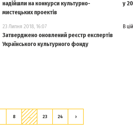
надійшли на конкурси культурно-
у 2
мистецьких проектів
23 Липня 2018, 16:07
В ці
Затверджено оновлений реєстр експертів
Українського культурного фонду
8
...
23
24
›