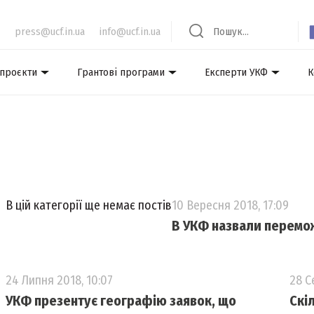
press@ucf.in.ua
info@ucf.in.ua
 проєкти
Грантові програми
Експерти УКФ
К
В цій категорії ще немає постів
10 Вересня 2018, 17:09
В УКФ назвали перемож
24 Липня 2018, 10:07
28 С
УКФ презентує географію заявок, що
Скі