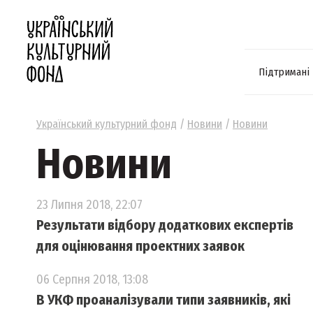
Підтримані
Український культурний фонд
/
Новини
/
Новини
Новини
23 Липня 2018, 22:07
Результати відбору додаткових експертів
для оцінювання проектних заявок
06 Серпня 2018, 13:08
В УКФ проаналізували типи заявників, які