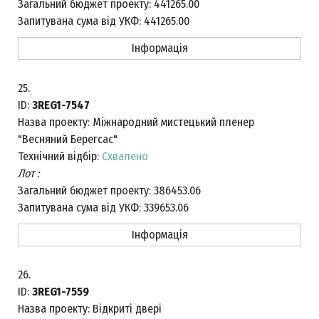
Загальний бюджет проекту:
441265.00
Запитувана сума від УКФ:
441265.00
Інформація
25.
ID:
3REG1-7547
Назва проекту:
Міжнародний мистецький пленер
"Весняний Берегсас"
Технічний відбір:
Схвалено
Лот :
Загальний бюджет проекту:
386453.06
Запитувана сума від УКФ:
339653.06
Інформація
26.
ID:
3REG1-7559
Назва проекту:
Відкриті двері