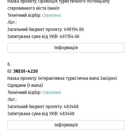
Назва проекту:
Промоція туристичного потенціалу
старовинного міста Ізмаїл
Технічний відбір:
Схвалено
Лот :
Загальний бюджет проекту:
498194.06
Запитувана сума від УКФ:
497354.06
Інформація
6.
ID:
3REG1-4220
Назва проекту:
Інтерактивна туристична мапа Західної
Одещини (І-мапа)
Технічний відбір:
Схвалено
Лот :
Загальний бюджет проекту:
483468
Запитувана сума від УКФ:
483468
Інформація