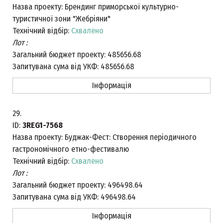
Назва проекту:
Брендинг приморської культурно-
туристичної зони "Жебріяни"
Технічний відбір:
Схвалено
Лот :
Загальний бюджет проекту:
485656.68
Запитувана сума від УКФ:
485656.68
Інформація
29.
ID:
3REG1-7568
Назва проекту:
Буджак-Фест: Створення періодичного
гастрономічного етно-фестивалю
Технічний відбір:
Схвалено
Лот :
Загальний бюджет проекту:
496498.64
Запитувана сума від УКФ:
496498.64
Інформація