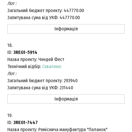
Лот :
Загальний бюджет проекту:
447770.00
Запитувана сума від УКФ:
447770.00
Інформація
18.
ID:
3REG1-5914
Назва проекту:
Чендей Фест
Технічний відбір:
Схвалено
Лот :
Загальний бюджет проекту:
293940
Запитувана сума від УКФ:
231440
Інформація
19.
ID:
3REG1-7447
Назва проекту:
Реміснича мануфактура "Паланок"