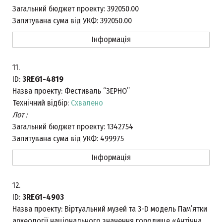
Загальний бюджет проекту:
392050.00
Запитувана сума від УКФ:
392050.00
Інформація
11.
ID:
3REG1-4819
Назва проекту:
Фестиваль “ЗЕРНО”
Технічний відбір:
Схвалено
Лот :
Загальний бюджет проекту:
1342754
Запитувана сума від УКФ:
499975
Інформація
12.
ID:
3REG1-4903
Назва проекту:
Віртуальний музей та 3-D модель Пам’ятки
археології національного значення городище «Антічна