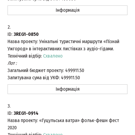
Інформація
2.
ID:
3REG1-0850
Назва проекту:
Унікальні туристичні маршрути «Пізнай
Ужгород» в інтерактивних листівках з аудіо-гідами.
Технічний відбір:
Схвалено
Лот :
Загальний бюджет проекту:
499911.50
Запитувана сума від УКФ:
499911.50
Інформація
3.
ID:
3REG1-0914
Назва проекту:
«Гуцульська ватра» фольк-фешн фест
2020
Технічний відбір:
Схвалено