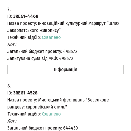
7.
ID:
3REG1-4468
Назва проекту:
Інноваційний культурний маршрут “Шлях
Закарпатського живопису”
Технічний відбір:
Схвалено
Лот :
Загальний бюджет проекту:
498572
Запитувана сума від УКФ:
498572
Інформація
8.
ID:
3REG1-4528
Назва проекту:
Мистецький фестиваль "Веселкове
рандеву: європейський стиль"
Технічний відбір:
Схвалено
Лот :
Загальний бюджет проекту:
644430