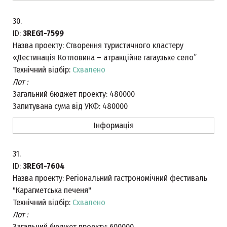
30.
ID:
3REG1-7599
Назва проекту:
Створення туристичного кластеру
«Дестинація Котловина – атракційне гагаузьке село”
Технічний відбір:
Схвалено
Лот :
Загальний бюджет проекту:
480000
Запитувана сума від УКФ:
480000
Інформація
31.
ID:
3REG1-7604
Назва проекту:
Регіональний гастрономічний фестиваль
"Карагметська печеня"
Технічний відбір:
Схвалено
Лот :
Загальний бюджет проекту:
600000