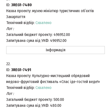
ID:
3REG1-7480
Назва проекту:
музею мініатюр туристичних об’єктів
Закарпаття
Технічний відбір:
Схвалено
Лот :
Загальний бюджет проекту:
496952.00
Запитувана сума від УКФ:
496952.00
Інформація
22.
ID:
3REG1-7491
Назва проекту:
Культурно-мистецький обрядовий
медово-фруктовий фестиваль «Спас іде-гостей веде!»
Технічний відбір:
Схвалено
Лот :
Загальний бюджет проекту:
500.00
Запитувана сума від УКФ:
480.00