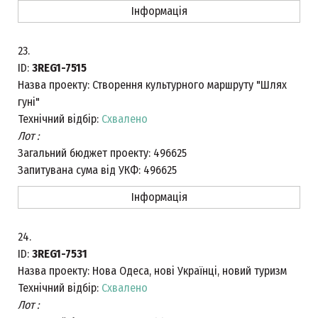
Інформація
23.
ID:
3REG1-7515
Назва проекту:
Створення культурного маршруту "Шлях
гуні"
Технічний відбір:
Схвалено
Лот :
Загальний бюджет проекту:
496625
Запитувана сума від УКФ:
496625
Інформація
24.
ID:
3REG1-7531
Назва проекту:
Нова Одеса, нові Українці, новий туризм
Технічний відбір:
Схвалено
Лот :