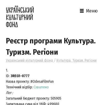
Меню
Реєстр програми Культура.
Туризм. Регіони
Український культурний фонд
/
Культура. Туризм. Регіони
1.
ID:
3REG1-0777
Назва проекту:
#OdesaFilmFun
Технічний відбір:
Схвалено
Лот :
Загальний бюджет проекту:
505905
Запитувана сума від УКФ:
499680