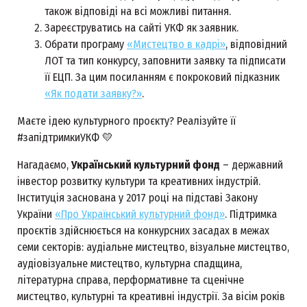
також відповіді на всі можливі питання.
Зареєструватись на сайті УКФ як заявник.
Обрати програму
«Мистецтво в кадрі»
, відповідний
ЛОТ та тип конкурсу, заповнити заявку та підписати
її ЕЦП. За цим посиланням є покроковий підказник
«Як подати заявку?»
.
Маєте ідею культурного проєкту? Реалізуйте її
#запідтримкиУКФ 💛
Нагадаємо,
Український культурний фонд
– державний
інвестор розвитку культури та креативних індустрій.
Інституція заснована у 2017 році на підставі Закону
України
«Про Український культурний фонд»
. Підтримка
проєктів здійснюється на конкурсних засадах в межах
семи секторів: аудіальне мистецтво, візуальне мистецтво,
аудіовізуальне мистецтво, культурна спадщина,
літературна справа, перформативне та сценічне
мистецтво, культурні та креативні індустрії. За вісім років