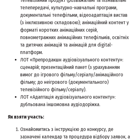
телевізійний продукт (розважальні та пізнавальні
телепередачі, культурно-навчальні програми,
документальні телефільми, відеоадаптація вистав
(з інклюзивною складовою); анімаційний контент у
форматі коротких анімаційних серій,
повнометражних анімаційних телефільмів, освітніх
та дитячих анімацій та анімацій для digital-
платформ.
ЛОТ «Препродакшн аудіовізуального контенту»:
сценарій; презентаційний пакет (з урахуванням
вимог до ігрового фільму/серіалу/анімаційного
фільму; до неігрового (документального)
телевізійного фільму/серіалу).
ЛОТ «Адаптація аудіовізуального контенту»:
дубльована іншомовна аудіодоріжка.
Як взяти участь:
Ознайомитись з інструкцією до конкурсу, де
зазначені календар та процедура відбору заявок, а