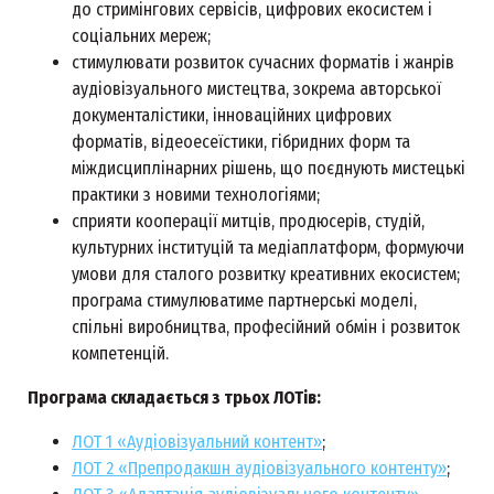
до стримінгових сервісів, цифрових екосистем і
соціальних мереж;
стимулювати розвиток сучасних форматів і жанрів
аудіовізуального мистецтва, зокрема авторської
документалістики, інноваційних цифрових
форматів, відеоесеїстики, гібридних форм та
міждисциплінарних рішень, що поєднують мистецькі
практики з новими технологіями;
сприяти кооперації митців, продюсерів, студій,
культурних інституцій та медіаплатформ, формуючи
умови для сталого розвитку креативних екосистем;
програма стимулюватиме партнерські моделі,
спільні виробництва, професійний обмін і розвиток
компетенцій.
Програма складається з трьох ЛОТів:
ЛОТ 1 «Аудіовізуальний контент»
;
ЛОТ 2 «Препродакшн аудіовізуального контенту»
;