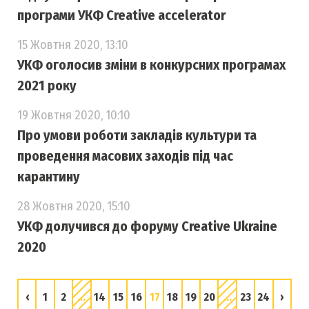
програми УКФ Creative accelerator
15 Жовтня 2020, 13:10
УКФ оголосив зміни в конкурсних програмах
2021 року
19 Жовтня 2020, 10:10
Про умови роботи закладів культури та
проведення масових заходів під час
карантину
28 Жовтня 2020, 15:10
УКФ долучився до форуму Creative Ukraine
2020
‹
1
2
...
14
15
16
17
18
19
20
...
23
24
›