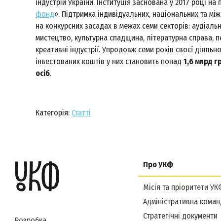
індустрій України. Інституція заснована у 2017 році на 
фонд
». Підтримка індивідуальних, національних та м
на конкурсних засадах в межах семи секторів: аудіаль
мистецтво, культурна спадщина, літературна справа, п
креативні індустрії. Упродовж семи років своєї діяль
інвестованих коштів у них становить понад
1,6 млрд г
осіб
.
Категорія:
Статті
Про УКФ
Місія та пріоритети УК
Адміністративна коман
Стратегічні документи
Розробка