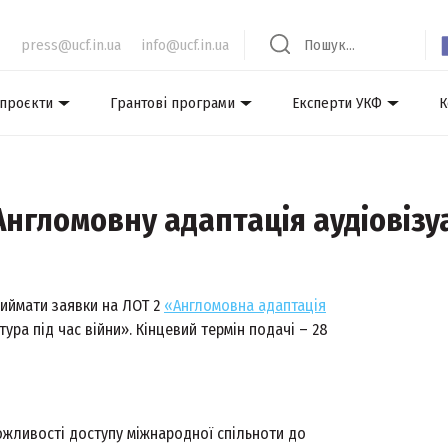
press@ucf.in.ua
info@ucf.in.ua
 проєкти
Грантові програми
Експерти УКФ
К
нгломовну адаптація аудіовізу
риймати заявки на ЛОТ 2
«Англомовна адаптація
ура під час війни». Кінцевий термін подачі – 28
жливості доступу міжнародної спільноти до