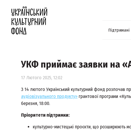
Підтримані
УКФ приймає заявки на «А
17 Лютого 2025, 12:02
З 14 лютого Український культурний фонд розпочав п
аудіовізуального продукту»
грантової програми «Культ
березня, 18:00.
Пріоритети підтримки:
культурно-мистецькі проєкти, що розширюють мо