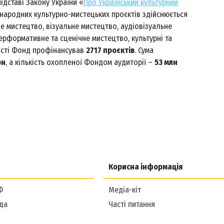
підставі Закону України «
Про Український культурний
іжнародних культурно-мистецьких проєктів здійснюється
не мистецтво, візуальне мистецтво, аудіовізуальне
ерформативне та сценічне мистецтво, культурні та
ності Фонд профінансував
2717 проєктів
. Сума
рн
, а кількість охопленої Фондом аудиторії –
53 млн
Корисна інформація
Ф
Медіа-кіт
да
Часті питання