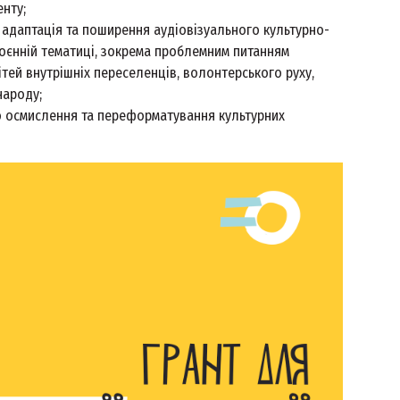
енту;
є адаптація та поширення аудіовізуального культурно-
оєнній тематиці, зокрема проблемним питанням
дітей внутрішніх переселенців, волонтерського руху,
 народу;
о осмислення та переформатування культурних