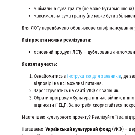
мінімальна сума гранту (не може бути зменшена) –
максимальна сума гранту (не може бути збільшена)
Для ЛОТу передбачено обов’язкове співфінансування у
Які проєкти можна реалізувати:
основний продукт ЛОТу – дубльована англомовн
Як взяти участь:
Ознайомитись з
Інструкцією для заявників
, де з
відповіді на всі можливі питання.
Зареєструватись на сайті УКФ як заявник.
Обрати програму «Культура під час війни», відп
підписати її ЕЦП. За потреби скористайтеся пок
Маєте ідею культурного проєкту? Реалізуйте її за підт
Нагадаємо,
Український культурний фонд
(УКФ) – де