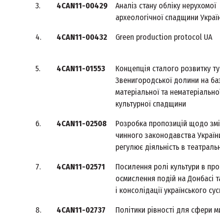
3.
4CAN11-00429
Аналіз стану обліку нерухомої
археологічної спадщини Украї
4.
4CAN11-00432
Green production protocol UA
5.
4CAN11-01553
Концепція сталого розвитку ту
Звенигородської долини на ба
матеріальної та нематеріально
культурної спадщини
6.
4CAN11-02508
Розробка пропозицій щодо змі
чинного законодавства України
регулює діяльність в театральн
7.
4CAN11-02571
Посилення ролі культури в пр
осмислення подій на Донбасі т
і консолідації українського су
8.
4CAN11-02737
Політики рівності для сфери 