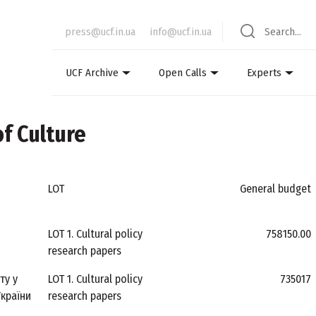
press@ucf.in.ua
info@ucf.in.ua
UCF Archive
Open Calls
Experts
f Culture
LOT
General budget
LOT 1. Cultural policy
758150.00
research papers
ту у
LOT 1. Cultural policy
735017
країни
research papers