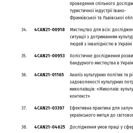
проведення спільного дослід
туристичної індустрії Івано-
Франківської та Львівської об
34.
4CAN21-00918
Мистецтво для всіх: дослідже
ситуації з дотриманням культу
людей з інвалідністю в Україні
35.
4CAN21-00953
Холістичне дослідження розви
бандурного мистецтва в Україн
36.
4CAN21-01165
Аналіз культурних політик та р
задоволеності культурних пот
миколаївців: «Миколаїв: культ
контекст»
37.
4CAN21-03397
Ефективна практика для залуч
українського митця до світовог
38.
4CAN21-04625
Дослідження умов праці у сфе