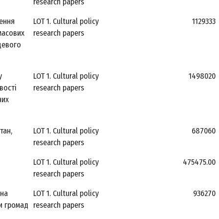
research papers
ення
LOT 1. Cultural policy
1129333
 масових
research papers
цевого
у
LOT 1. Cultural policy
1498020
вості
research papers
них
тан,
LOT 1. Cultural policy
687060
research papers
LOT 1. Cultural policy
475475.00
research papers
ьна
LOT 1. Cultural policy
936270
ти громад
research papers