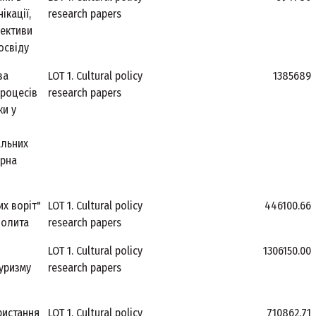
ікації,
research papers
пективи
освіду
ва
LOT 1. Cultural policy
1385689
процесів
research papers
ки у
альних
урна
их воріт"
LOT 1. Cultural policy
446100.66
полита
research papers
LOT 1. Cultural policy
1306150.00
туризму
research papers
ристання
LOT 1. Cultural policy
710862.71