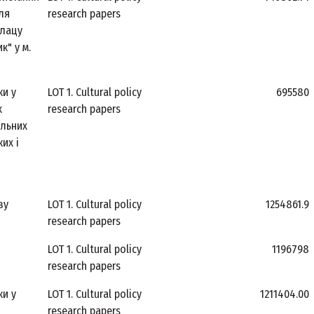
ля
research papers
алацу
к" у м.
ки у
LOT 1. Cultural policy
695580
х
research papers
альних
их і
зу
LOT 1. Cultural policy
1254861.9
research papers
LOT 1. Cultural policy
1196798
research papers
ки у
LOT 1. Cultural policy
1211404.00
research papers