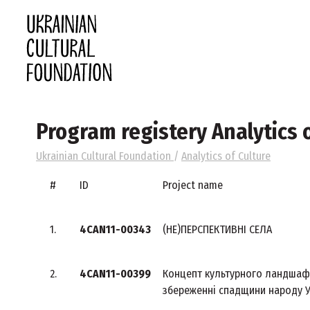
Program registery Analytics o
Ukrainian Cultural Foundation
/
Analytics of Culture
#
ID
Project name
1.
4CAN11-00343
(НЕ)ПЕРСПЕКТИВНІ СЕЛА
2.
4CAN11-00399
Концепт культурного ландшаф
збереженні спадщини народу У