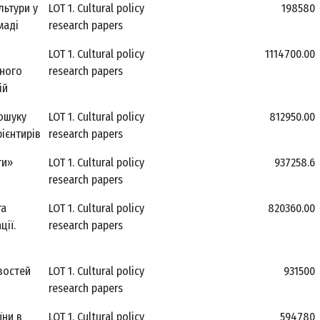
льтури у
LOT 1. Cultural policy
198580
маді
research papers
LOT 1. Cultural policy
1114700.00
йного
research papers
ій
пошуку
LOT 1. Cultural policy
812950.00
ієнтирів
research papers
ти»
LOT 1. Cultural policy
937258.6
research papers
та
LOT 1. Cultural policy
820360.00
ції.
research papers
востей
LOT 1. Cultural policy
931500
research papers
їни в
LOT 1. Cultural policy
594780