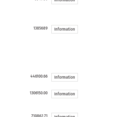
1385689
Information
446100.66
Information
1306150.00
Information
710862.71
Information