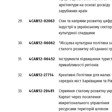
архітектури на основі досвіду
зарубіжних країн
29.
4CAN12-02063
Стан та напрями розвитку цифр
індустрії в українському сектор
культурної спадщини
30.
4CAN12-06062
"Місцева культурна політика з
сталого розвитку об’єднаної г
31.
4CAN12-06452
Інструменти підвищення турис
привабливості регіонів
32.
4CAN12-27714
Креативні Політики для малих 
середніх міст Харківщини та Р
33.
4CAN12-29481
Сприяння сталому розвитку укр
Карпат через посилення
міжрегіонального управління
ресурсами територій шляхом