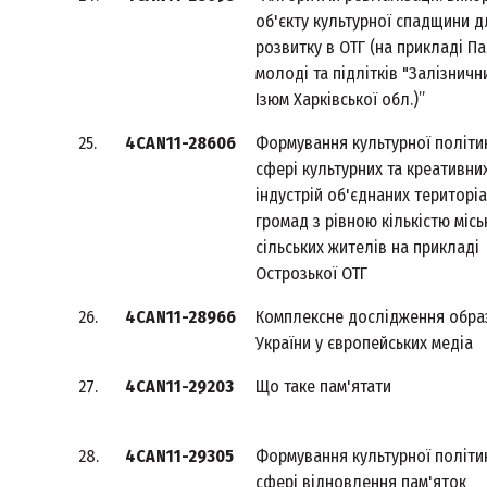
об'єкту культурної спадщини д
розвитку в ОТГ (на прикладі П
молоді та підлітків "Залізнични
Ізюм Харківської обл.)”
25.
4CAN11-28606
Формування культурної політи
сфері культурних та креативни
індустрій об'єднаних територі
громад з рівною кількістю міськ
сільських жителів на прикладі
Острозької ОТГ
26.
4CAN11-28966
Комплексне дослідження обра
України у європейських медіа
27.
4CAN11-29203
Що таке пам'ятати
28.
4CAN11-29305
Формування культурної політи
сфері відновлення пам'яток