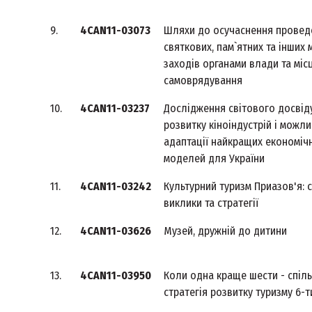
9.
4CAN11-03073
Шляхи до осучаснення провед
святкових, пам`ятних та інших
заходів органами влади та міс
самоврядування
10.
4CAN11-03237
Дослідження світового досвід
розвитку кіноіндустрій і можли
адаптації найкращих економіч
моделей для України
11.
4CAN11-03242
Культурний туризм Приазов'я: с
виклики та стратегії
12.
4CAN11-03626
Музей, дружній до дитини
13.
4CAN11-03950
Коли одна краще шести - спіл
стратегія розвитку туризму 6-