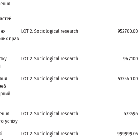
ження
ластей
ння
LOT 2. Sociological research
952700.00
рних прав
тку
LOT 2. Sociological research
947100
і
івня
LOT 2. Sociological research
533540.00
реб
урний
ення
LOT 2. Sociological research
673596
о успіху
рі
LOT 2. Sociological research
999999.05