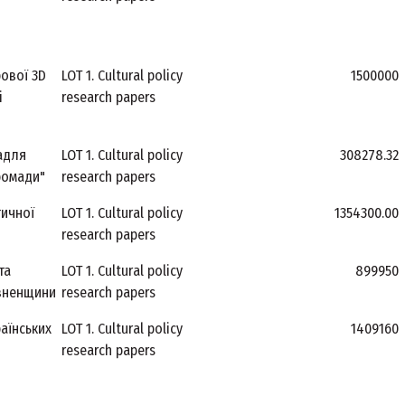
ової 3D
LOT 1. Cultural policy
1500000
і
research papers
адля
LOT 1. Cultural policy
308278.32
ромади"
research papers
тичної
LOT 1. Cultural policy
1354300.00
research papers
та
LOT 1. Cultural policy
899950
івненщини
research papers
аїнських
LOT 1. Cultural policy
1409160
research papers