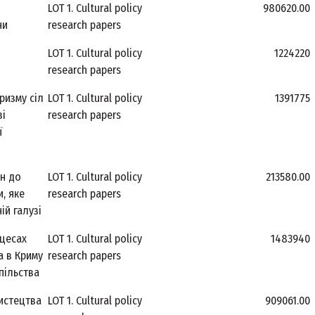
LOT 1. Cultural policy
980620.00
ни
research papers
LOT 1. Cultural policy
1224220
research papers
ризму сіл
LOT 1. Cultural policy
1391775
зі
research papers
ї
н до
LOT 1. Cultural policy
213580.00
, яке
research papers
ій галузі
оцесах
LOT 1. Cultural policy
1483940
а в Криму
research papers
спільства
мистецтва
LOT 1. Cultural policy
909061.00