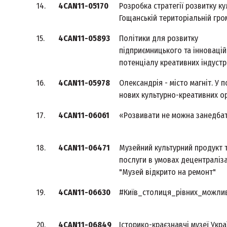
14.
4CAN11-05170
Розробка стратегії розвитку ку
Гощанській територіальній гро
15.
4CAN11-05893
Політики для розвитку
підприємницького та інноваці
потенціалу креативних індустр
16.
4CAN11-05978
Олександрія - місто магніт. У 
нових культурно-креативних ор
17.
4CAN11-06061
«Розвивати не можна занедба
18.
4CAN11-06471
Музейний культурний продукт 
послуги в умовах децентраліза
"Музей відкрито на ремонт"
19.
4CAN11-06630
#Київ_столиця_рівних_можли
20.
4CAN11-06849
Історико-краєзнавчі музеї Укра