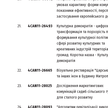
умовах карантину: форми комун
показники ефективності, перс
застосування європейського д
21.
4CAN11-26493
Культурна демократія - цифро
трансформація та порзорість 
формування культурної політи
сфері розвитку культурних та
креативних індустрій територі
громад. Коротка назва - Культ
демократія
22.
4CAN11-26665
Візуальна реставрація "Царськ
та інших ікон в Будинку Митро
23.
4CAN11-28025
Дослідження маркетингових
комунікацій садиб сільського 
для сталого розвитку
24.
4CAN11-28093
"Алгоритми ревіталізації: вико