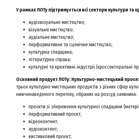
У рамках ЛОТу підтримується всі сектори культури та к
аудіовізуальне мистецтво;
візуальне мистецтво;
аудіальне мистецтво;
перформативне та сценічне мистецтво;
культурна спадщина;
літературна справа;
культурні та креативні індустрії (кроссекторальні п
Основний продукт ЛОТу: Культурно-мистецький проєк
трьох культурно-мистецьких продуктів з різних сфер культ
нижченаведеного переліку, обраних на розсуд заявника:
проєкти зі збереження культурної спадщини (матері
перформативний проєкт;
відеоконтент;
аудіоконтент;
виставковий проєкт;