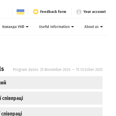
Feedback form
Your account
Команда УКФ
Useful Information
About us
ls
Program dates: 25 November 2024 — 15 October 2025
ний
 співпраці
 співпраці