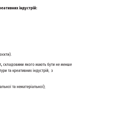
реативних індустрій:
роєкти).
т,
складовими якого мають бути не менше
ури та креативних індустрій, з
альної та нематеріальної);