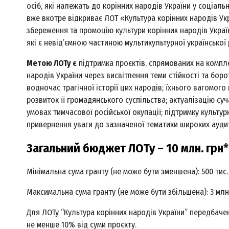
осіб, які належать до корінних народів України у соціаль
вже вкотре відкриває ЛОТ «Культура корінних народів У
збереження та промоцію культури корінних народів України
які є невід’ємною частиною мультикультурної української
Метою ЛОТу є
підтримка проєктів, спрямованих на компл
народів України через висвітлення теми стійкості та бор
водночас трагічної історії цих народів; їхнього вагомого
розвиток її громадянського суспільства; актуалізацію су
умовах тимчасової російської окупації; підтримку культурн
привернення уваги до зазначеної тематики широких аудиторі
Загальний бюджет ЛОТу –
10 млн. грн
*
Мінімальна сума гранту (не може бути зменшена): 500 тис.
Максимальна сума гранту (не може бути збільшена): 3 млн
Для ЛОТу “Культура корінних народів України” передбаче
не менше 10% від суми проєкту.