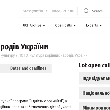
press@ucf.in.ua
info@ucf.in.ua
UCF Archive
Open Calls
Experts
ародів України
 культуру
/
ЛОТ 3. Культура корінних народів України
Lot open cal
Dates and deadlines
Індивідуаль
Національної
урної програми “Єдність у розмаїтті”, а
аційних прав та забезпеченню дієвої участі
Міжнародної