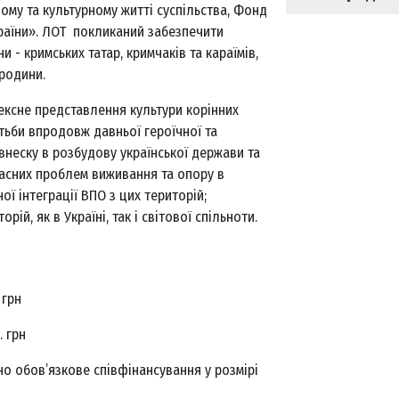
ному та культурному житті суспільства, Фонд
країни». ЛОТ покликаний забезпечити
 - кримських татар, кримчаків та караїмів,
 родини.
ексне представлення культури корінних
отьби впродовж давньої героїчної та
 внеску в розбудову української держави та
часних проблем виживання та опору в
ої інтеграції ВПО з цих територій;
й, як в Україні, так і світової спільноти.
 грн
. грн
но обов’язкове співфінансування у розмірі