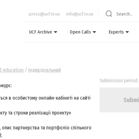
press@ucf.in.ua
info@ucf.in.ua
UCF Archive
Open Calls
Experts
nd education
/
Індивідуальний
Submission period: 
нкурс:
ся в особистому онлайн-кабінеті на сайті
Submi
ту та строки реалізації проекту»
, опис партнерства та портфоліо спільного
;