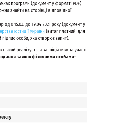
амках програми (документ у форматі PDF)
ожна знайти на сторінці відповідної
од з 15.03. до 19.04.2021 року (документ у
терства юстиції України
(витяг платний, для
підпис особи, яка створює запит).
, який реалізується за ініціативи та участі
подання заявок фізичними особами-
оекту