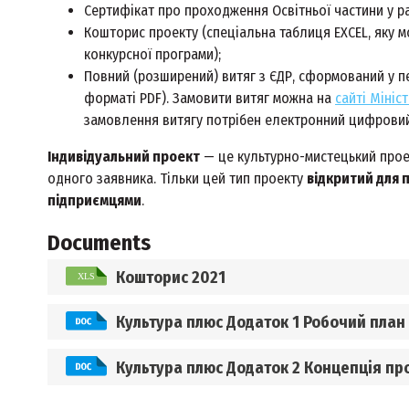
Сертифікат про проходження Освітньої частини у р
Кошторис проекту (спеціальна таблиця EXCEL, яку м
конкурсної програми);
Повний (розширений) витяг з ЄДР, сформований у пері
форматі PDF). Замовити витяг можна на
сайті Мініс
замовлення витягу потрібен електронний цифровий 
Індивідуальний проект
— це культурно-мистецький проект
одного заявника. Тільки цей тип проекту
відкритий для 
підприємцями
.
Documents
Кошторис 2021
Культура плюс Додаток 1 Робочий план
Культура плюс Додаток 2 Концепція пр