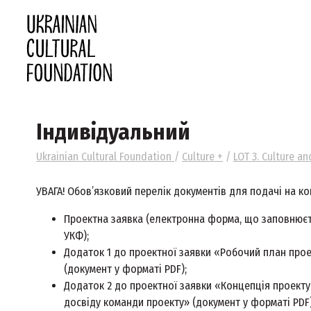
Індивідуальний
Ukrainian Cultural Foundation
/
Culture +
/
LOT 3. Culture a
УВАГА! Обов’язковий перелік документів для подачі на ко
Проектна заявка (електронна форма, що заповнюєть
УКФ);
Додаток 1 до проектної заявки «Робочий план проек
(документ у форматі PDF);
Додаток 2 до проектної заявки «Концепція проекту
досвіду команди проекту» (документ у форматі PDF)