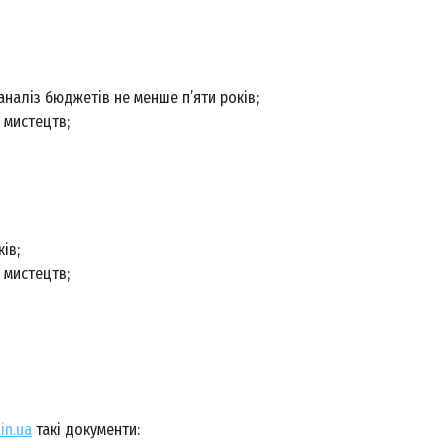
аналіз бюджетів не менше п’яти років;
 мистецтв;
ів;
 мистецтв;
in.ua
такі документи: