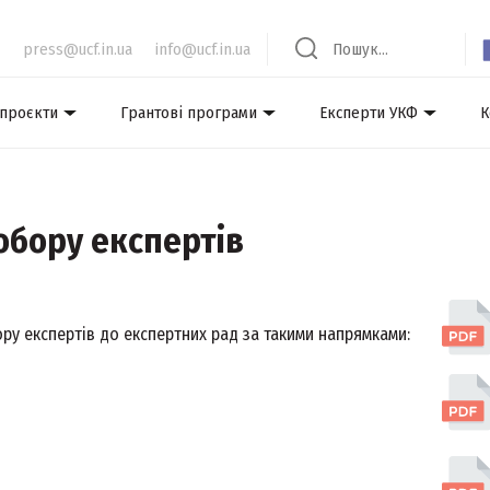
press@ucf.in.ua
info@ucf.in.ua
 проєкти
Грантові програми
Експерти УКФ
К
обору експертів
ру експертів до експертних рад за такими напрямками: