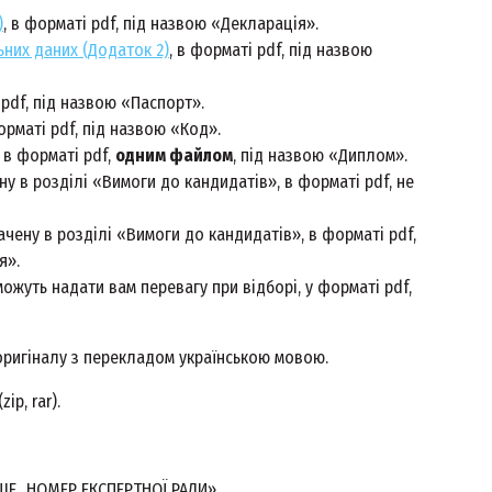
)
, в форматі pdf, під назвою «Декларація».
них даних (Додаток 2)
, в форматі pdf, під назвою
 pdf, під назвою «Паспорт».
рматі pdf, під назвою «Код».
 в форматі pdf,
одним файлом
, під назвою «Диплом».
у в розділі «Вимоги до кандидатів», в форматі pdf, не
ачену в розділі «Вимоги до кандидатів», в форматі pdf,
я».
можуть надати вам перевагу при відборі, у форматі pdf,
ригіналу з перекладом українською мовою.
ip, rar).
ВИЩЕ_НОМЕР ЕКСПЕРТНОЇ РАДИ».