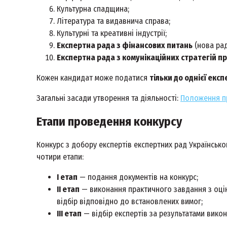
Культурна спадщина;
Література та видавнича справа;
Культурні та креативні індустрії;
Експертна рада з фінансових питань
(нова рад
Експертна рада з комунікаційних стратегій п
Кожен кандидат може податися
тільки до однієї екс
Загальні засади утворення та діяльності:
Положення пр
Етапи проведення конкурсу
Конкурс з добору експертів експертних рад Українсько
чотири етапи:
І етап
— подання документів на конкурс;
ІІ етап
— виконання практичного завдання з оцін
відбір відповідно до встановлених вимог;
ІІІ етап
— відбір експертів за результатами вико