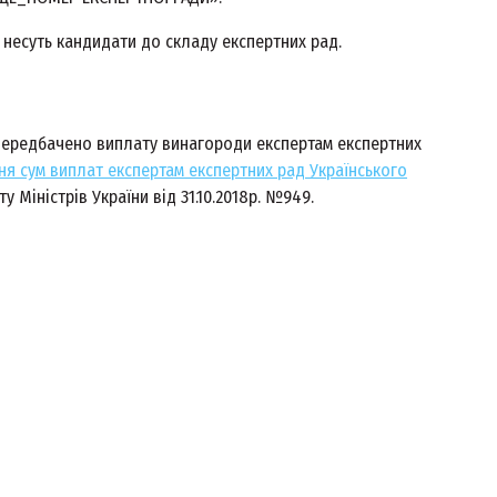
 несуть кандидати до складу експертних рад.
передбачено виплату винагороди експертам експертних
я сум виплат експертам експертних рад Українського
 Міністрів України від 31.10.2018р. №949.