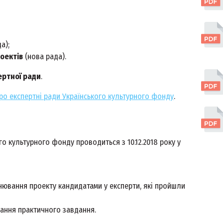
а);
роектів
(нова рада).
пертної ради
.
о експертні ради Українського культурного фонду
.
го культурного фонду проводиться з 10.12.2018 року у
ювання проекту кандидатами у експерти, які пройшли
нання практичного завдання.