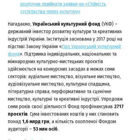
розпочав приймати заявки на «Стійкість
суспільства через культуру»
Нагадаємо,
Український культурний фонд
(УКФ) –
державний інвестор розвитку культури та креативних
індустрій України. Інституція заснована у 2017 році на
підставі Закону України «
Про Український культурний
фонд
». Підтримка індивідуальних, національних та
міжнародних культурно-мистецьких проєктів
здійснюється на конкурсних засадах в межах семи
секторів: аудіальне мистецтво, візуальне мистецтво,
аудіовізуальне мистецтво, культурна спадщина,
літературна справа, перформативне та сценічне
мистецтво, культурні та креативні індустрії. Упродовж
семи років своєї діяльності Фонд профінансував
2717
проєктів
. Сума інвестованих коштів у них становить
понад
1,6 млрд грн
, а кількість охопленої Фондом
аудиторії –
53 млн осіб
.