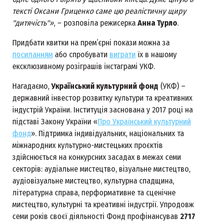
тексті Оксани Гриценко саме цю реалістичну щиру
"дитячість"»
, – розповіла режисерка
Анна Турло
.
Придбати квитки на прем’єрні покази можна за
посиланням
або спробувати
виграти
їх в нашому
ексклюзивному розіграшів інстаграмі УКФ.
Нагадаємо,
Український культурний фонд
(УКФ) –
державний інвестор розвитку культури та креативних
індустрій України. Інституція заснована у 2017 році на
підставі Закону України «
Про Український культурний
фонд
». Підтримка індивідуальних, національних та
міжнародних культурно-мистецьких проєктів
здійснюється на конкурсних засадах в межах семи
секторів: аудіальне мистецтво, візуальне мистецтво,
аудіовізуальне мистецтво, культурна спадщина,
літературна справа, перформативне та сценічне
мистецтво, культурні та креативні індустрії. Упродовж
семи років своєї діяльності Фонд профінансував
2717