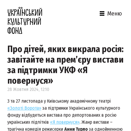
Меню
Про дітей, яких викрала росія:
завітайте на прем’єру вистави
за підтримки УКФ «Я
повернуся»
28 Жовтня 2024, 12:10
3 та 27 листопада у Київському академічному театрі
«Золоті Ворота»
за підтримки Українського культурного
фонду відбудеться вистава про депортованих в росію
українських підлітків
«Я повернуся»
. Жанр вистави –
трагічна комедія режисерки
Анни Турло
за однойменною