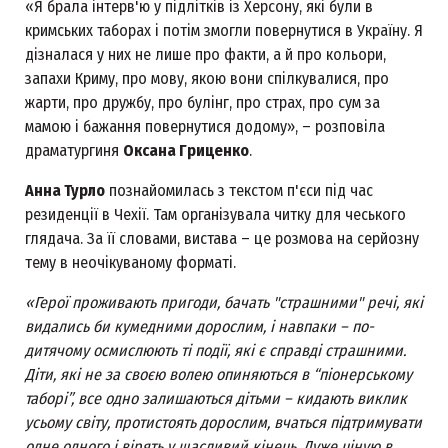
«Я брала інтерв'ю у підлітків із Херсону, які були в
кримських таборах і потім змогли повернутися в Україну. Я
дізналася у них не лише про факти, а й про кольори,
запахи Криму, про мову, якою вони спілкувалися, про
жарти, про дружбу, про булінг, про страх, про сум за
мамою і бажання повернутися додому», – розповіла
драматургиня
Оксана Гриценко
.
Анна Турло
познайомилась з текстом п'єси під час
резиденції в Чехії. Там організувала читку для чеського
глядача. За її словами, вистава – це розмова на серйозну
тему в неочікуваному форматі.
«Герої проживають пригоди, бачать "страшними" речі, які
видались би кумедними дорослим, і навпаки – по-
дитячому осмислюють ті події, які є справді страшними.
Діти, які не за своєю волею опиняються в “піонерському
таборі”, все одно залишаються дітьми – кидають виклик
усьому світу, протистоять дорослим, вчаться підтримувати
одне одного і вірять у щасливий кінець. Дуже ціную в