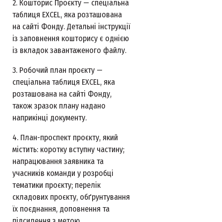
2. Кошторис Проєкту — спеціальна
таблиця EXCEL, яка розташована
на сайті Фонду. Детальні інструкції
із заповнення кошторису є однією
із вкладок завантаженого файлу.
3. Робочий план проєкту —
спеціальна таблиця EXCEL, яка
розташована на сайті Фонду,
також зразок плану надано
наприкінці документу.
4. План-проспект проєкту, який
містить: коротку вступну частину;
напрацювання заявника та
учасників команди у розробці
тематики проєкту; перелік
складових проєкту, обґрунтування
їх поєднання, доповнення та
підсилення з метою