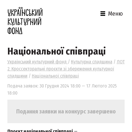
Меню
Національної співпраці
Український культурний фонд
/
Культурна спадщина
/
ЛОТ
2. Кроссекторальні проєкти зі збереження культурної
спадщини
/
Національної співпраці
Подача заявок: 30 Грудня 2024 18:00 — 17 Лютого 2025
18:00
Подання заявки на конкурс завершено
Проєкт національної співпраці
—