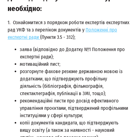
необхідно:
1. Ознайомитися з порядком роботи експертів експертних
рад УКФ та з переліком документів у
Положенні про
експертні ради
(Пункти
3.5 - 3.12);
заява (відповідно до Додатку №1 Положення про
експертні ради);
мотиваційний лист;
розгорнуте фахове резюме державною мовою із
додатками, що підтверджують профільну
діяльність (бібліографія, фільмографія,
спектаклеграфія, публікації в ЗМІ, тощо);
рекомендаційні листи про досвід ефективного
управління проєктами, підтверджений профільними
інституціями у сфері культури;
копії документів кандидата, що підтверджують
вищу освіту (а також за наявності - науковий