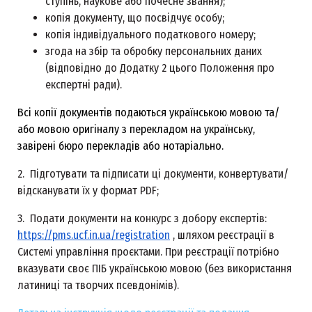
ступінь, наукове або почесне звання);
копія документу, що посвідчує особу;
копія індивідуального податкового номеру;
згода на збір та обробку персональних даних
(відповідно до Додатку 2 цього Положення про
експертні ради).
Всі копії документів подаються українською мовою та/
або мовою оригіналу з перекладом на українську,
завірені бюро перекладів або нотаріально.
2. Підготувати та підписати ці документи, конвертувати/
відсканувати їх у формат PDF;
3. Подати документи на конкурс з добору експертів:
https://pms.ucf.in.ua/registration
, шляхом реєстрації в
Системі управління проєктами. При реєстрації потрібно
вказувати своє ПІБ українською мовою (без використання
латиниці та творчих псевдонімів).