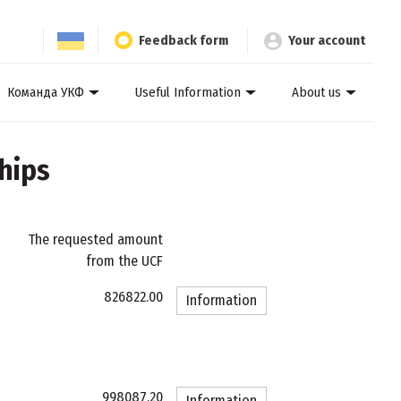
Feedback form
Your account
Команда УКФ
Useful Information
About us
hips
The requested amount
from the UCF
826822.00
Information
998087.20
Information