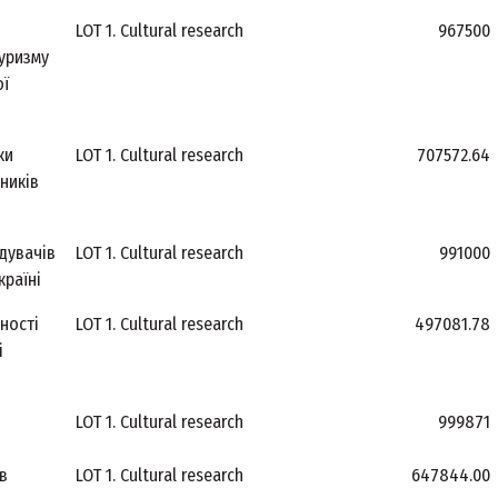
LOT 1. Cultural research
967500
туризму
ої
ки
LOT 1. Cultural research
707572.64
ників
дувачів
LOT 1. Cultural research
991000
країні
ності
LOT 1. Cultural research
497081.78
і
LOT 1. Cultural research
999871
в
LOT 1. Cultural research
647844.00