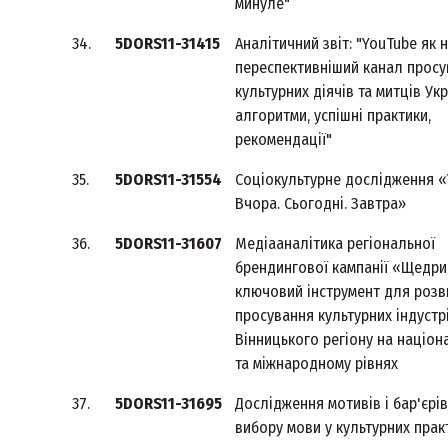
минуле"
34.
5DORS11-31415
Аналітичний звіт: "YouTube як 
переспективніший канал прос
культурних діячів та митців Укр
алгоритми, успішні практики,
рекомендації"
35.
5DORS11-31554
Соціокультурне дослідження «
Вчора. Сьогодні. Завтра»
36.
5DORS11-31607
Медіааналітика регіональної
брендингової кaмпанії «Щедри
ключовий інструмент для розви
просування культурних індустр
Вінницького регіону на націо
та міжнародному рівнях
37.
5DORS11-31695
Дослідження мотивів і бар'єрів
вибору мови у культурних прак