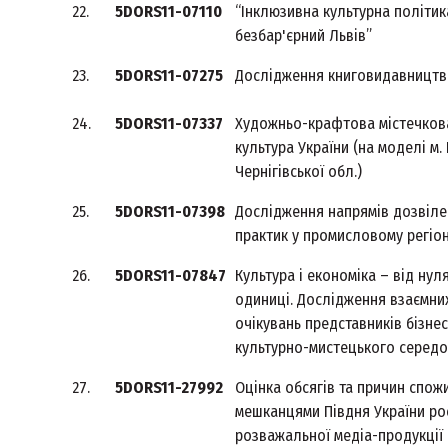
22.
5DORS11-07110
“Інклюзивна культурна політика
безбар'єрний Львів”
23.
5DORS11-07275
Дослідження книговидавництва
24.
5DORS11-07337
Художньо-крафтова містечков
культура України (на моделі м.
Чернігівської обл.)
25.
5DORS11-07398
Дослідження напрямів дозвіле
практик у промисловому регіон
26.
5DORS11-07847
Культура і економіка – від нул
одиниці. Дослідження взаємни
очікувань представників бізнес
культурно-мистецького серед
27.
5DORS11-27992
Оцінка обсягів та причин спож
мешканцями Півдня України рос
розважальної медіа-продукції