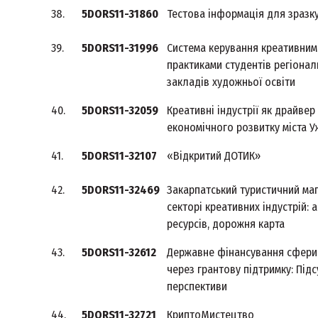
38.
5DORS11-31860
Тестова інформація для зразк
39.
5DORS11-31996
Cистема керування креативним
практиками студентів регіонал
закладів художньої освіти
40.
5DORS11-32059
Креативні індустрії як драйвер
економічного розвитку міста 
41.
5DORS11-32107
«Відкритий ДОТИК»
42.
5DORS11-32469
Закарпатський туристичний маг
секторі креативних індустрій: 
ресурсів, дорожня карта
43.
5DORS11-32612
Державне фінансування сфери
через грантову підтримку: Підс
перспективи
44.
5DORS11-32721
КриптоМистецтво