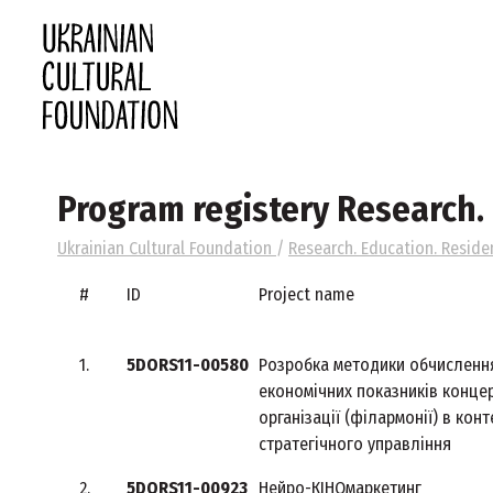
Program registery Research. 
Ukrainian Cultural Foundation
/
Research. Education. Reside
#
ID
Project name
1.
5DORS11-00580
Розробка методики обчисленн
економічних показників конце
організації (філармонії) в конт
стратегічного управління
2.
5DORS11-00923
Нейро-КІНОмаркетинг