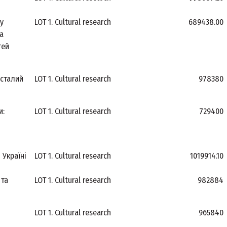
у
LOT 1. Cultural research
689438.00
та
тей
 сталий
LOT 1. Cultural research
978380
и:
LOT 1. Cultural research
729400
 Україні
LOT 1. Cultural research
1019914.10
 та
LOT 1. Cultural research
982884
LOT 1. Cultural research
965840