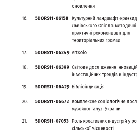
оновлення
16.
5DORS11-06158
Культурний ландшафт-краєви
Львівського Опілля: методичні
практичні рекомендації для
територіальних громад
17.
5DORS11-06249
ArtKolo
18.
5DORS11-06399
Світове дослідження інновацій
інвестиційних трендів в індуст
19.
5DORS11-06429
Бібліоіндикація
20.
5DORS11-06672
Комплексне соціологічне дос
музейної галузі України
21.
5DORS11-07053
Роль креативних індустрій у р
сільської місцевості