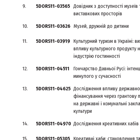
9.
5DORS11-03565
Довідник з доступності музеїв 
виставкових просторів
10.
5DORS11-03626
Музей, дружній до дитини
11.
5DORS11-03919
Культурний туризм в Україні: в
впливу культурного продукту 
індустрію гостинності
12.
5DORS11-04511
Гончарство Давньої Русі: інтенц
минулого у сучасності
13.
5DORS11-04625
Дослідження впливу державно
фінансування через грантову 
на державні і комунальні закл
культури
14.
5DORS11-04970
Дослідження креативних хабів
15.
5DORS11-05305
Креативні хаби: становлення т