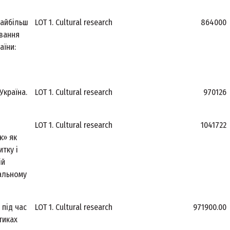
найбільш
LOT 1. Cultural research
864000
ування
аїни:
Україна.
LOT 1. Cultural research
970126
LOT 1. Cultural research
1041722
к» як
тку і
ій
нальному
 під час
LOT 1. Cultural research
971900.00
тиках