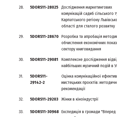
28.
5DORS11-28025
Дослідження маркетингових
комунікацій садиб сільського 
Карпатського регіону Львівськ
області для сталого розвитку
29.
5DORS11-28670
Розробка та апробація методи
обчислення економічних показ
сектору книговидання
30.
5DORS11-29081
Комплексне дослідження відві
найбільших музичний подій в У
31.
5DORS11-
Оцінка комунікаційної ефектив
29142-2
мистецьких проєктів: методичн
рекомендації
32.
5DORS11-29203
Жінки в кіноіндустрії
33.
5DORS11-30968
Експедиція в громади "Вперед 