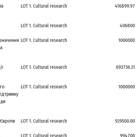
та
LOT 1. Cultural research
416899.97
LOT 1. Cultural research
406800
изначення
LOT 1. Cultural research
1000000
на
ії
LOT 1. Cultural research
693736.21
го
LOT 1. Cultural research
1000000
підтримку
ади
 Європи
LOT 1. Cultural research
929500.00
а
LOT 1. Cultural research
994700