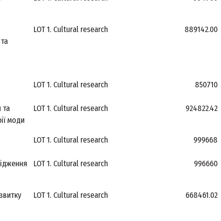
д
LOT 1. Cultural research
889142.00
 та
LOT 1. Cultural research
850710
 та
LOT 1. Cultural research
924822.42
рії моди
LOT 1. Cultural research
999668
лідження
LOT 1. Cultural research
996660
озвитку
LOT 1. Cultural research
668461.02