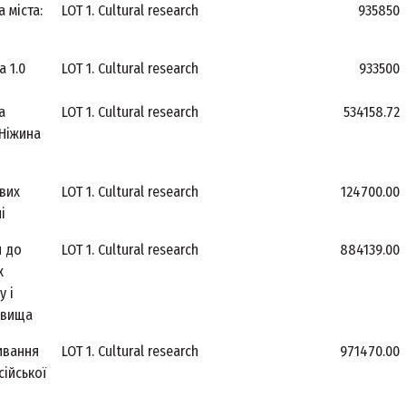
 міста:
LOT 1. Cultural research
935850
 1.0
LOT 1. Cultural research
933500
а
LOT 1. Cultural research
534158.72
 Ніжина
вих
LOT 1. Cultural research
124700.00
і
я до
LOT 1. Cultural research
884139.00
х
у і
овища
ивання
LOT 1. Cultural research
971470.00
ійської