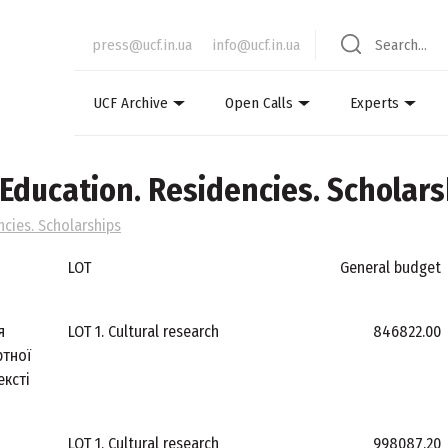
press@ucf.in.ua
info@ucf.in.ua
UCF Archive
Open Calls
Experts
Education. Residencies. Scholars
ncies. Scholarships
LOT
General budget
я
LOT 1. Cultural research
846822.00
ртної
ексті
LOT 1. Cultural research
998087.20