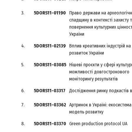
3.
5DORS11-01190
Право держави на археологічн
спадщину в контексті захисту 
повернення культурних ціннос
України
4.
5DORS11-02139
Вплив креативних індустрій на
розвиток України
5.
5DORS11-03085
Нішеві проєкти у сфері культур
можливості довгострокового
моніторингу результатів
6.
5DORS11-03317
Дослідження ринку подкастів в
7.
5DORS11-03362
Артринок в Україні: екосистема
модель розвитку
8.
5DORS11-03370
Green production protocol UA