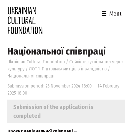
Menu
Національної співпраці
Ukrainian Cultural Foundation
/
Стійкість суспільства через
культуру
/
ЛОТ 1. Підтримка митців з інвалідністю
/
Національної співпраці
Submission period: 25 November 2024 18:00 — 14 February
2025 18:00
Submission of the application is
completed
Проєкт національної співпраці
—