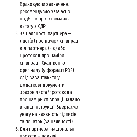
Враховуючи зазначене,
рекомендуємо завчасно
подбати про отримання
витягу з ЄДР.
За наявності партнера –
лист(и) про наміри співпраці
від партнера (-ів) або
Протокол про наміри
співпраці. Скан-копію
оригіналу (у форматі PDF)
слід завантажити у
додаткові документи.
Зразок листа/протокола
про наміри співпраці надано
в кінці Інструкції. Звертаємо
увагу на наявність підписів
та печаток (за наявності).
Для партнера: національні
проєкти – повний