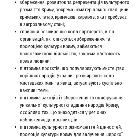
збереження, розвиток та репрезентація культурного
розмаїття Криму, зокрема нематеріальної спадщини
кримських татар, кримчаків, караїмів, яка перебуває
в загрозливому стані;
сприяння розширенню кола партнерств, в т.ч.
організацій, які опікуються збереженням та
промоцією культури Криму, займаються
правозахисною діяльністю, зокрема обстоюють
права людини;
підтримка проєктів, що популяризують мистецтво
корінних народів України, розширюють коло
мистецьких імен та явищ, актуалізують суспільно-
важливі теми;
підтримка заходів із збереження та оцифрування
унікальної культурної спадщини народів Криму,
особливо тих, що знаходяться у регіонах,
наближених до воєнних дій.
підтримка культурного різноманіття й цінностей,
промоція культури Криму для залучення широкої