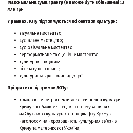
Максимальна сума гранту (не може бути збільшена): 3
млн грн
У рамках ЛОТу підтримуються всі сектори культури:
візуальне мистецтво;
аудіальне мистецтво;
аудіовізуальне мистецтво;
перформативне та сценічне мистецтво;
культурна спадщина;
літературна справа;
культурні та креативні індустрії.
Пріоритети підтримки ЛОТу:
комплексне ретроспективне осмислення культури
Криму засобами мистецтва і формування візії
майбутнього культурного ландшафту Криму з
наголосом на нерозривність культурних зв’язків
Криму та материкової України;