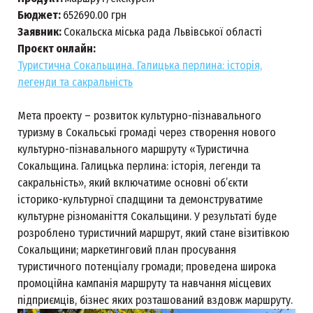
Бюджет:
652690.00 грн
Заявник:
Сокальска міська рада Львівської області
Проєкт онлайн:
Туристична Сокальщина. Галицька перлина: історія,
легенди та сакральність
Мета проекту – розвиток культурно-пізнавального
туризму в Сокальські громаді через створення нового
культурно-пізнавального маршруту «Туристична
Сокальщина. Галицька перлина: історія, легенди та
сакральність», який включатиме основні об’єкти
історико-культурної спадщини та демонструватиме
культурне різноманіття Сокальщини. У результаті буде
розроблено туристичний маршрут, який стане візитівкою
Сокальщини; маркетинговий план просування
туристичного потенціалу громади; проведена широка
промоційна кампанія маршруту та навчання місцевих
підприємців, бізнес яких розташований вздовж маршруту.