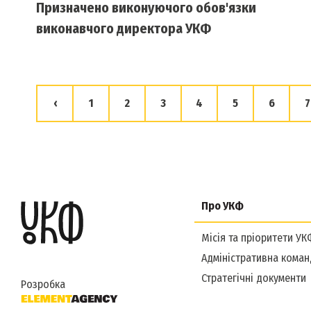
Призначено виконуючого обов'язки
виконавчого директора УКФ
‹
1
2
3
4
5
6
7
Про УКФ
Місія та пріоритети УК
Адміністративна коман
Стратегічні документи
Розробка