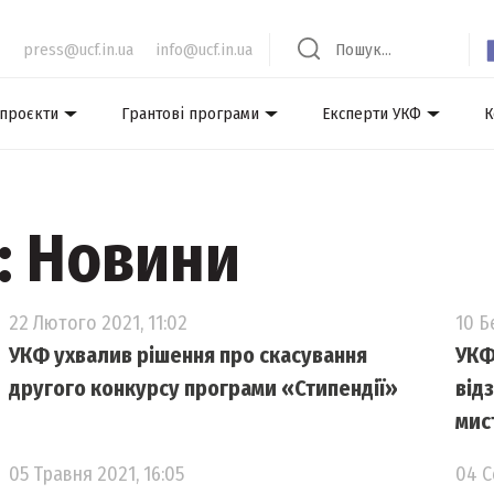
press@ucf.in.ua
info@ucf.in.ua
 проєкти
Грантові програми
Експерти УКФ
К
: Новини
22 Лютого 2021, 11:02
10 Б
УКФ ухвалив рішення про скасування
УКФ
другого конкурсу програми «Стипендії»
від
мис
05 Травня 2021, 16:05
04 С