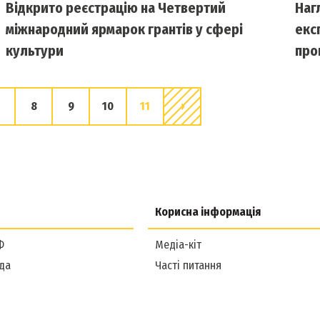
Відкрито реєстрацію на Четвертий
Наг
міжнародний ярмарок грантів у сфері
екс
культури
про
8
9
10
11
›
Корисна інформація
Ф
Медіа-кіт
да
Часті питання