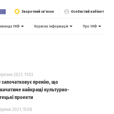
Зворотний зв'язок
Особистий кабінет
оманда УКФ
Корисна інформація
Про УКФ
ерезня 2021, 11:03
 започатковує премію, що
значатиме найкращі культурно-
тецькі проекти
ерпня 2021, 15:08