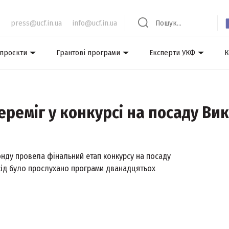
press@ucf.in.ua
info@ucf.in.ua
 проєкти
Грантові програми
Експерти УКФ
К
реміг у конкурсі на посаду В
онду провела фінальний етап конкурсу на посаду
есід було прослухано програми дванадцятьох