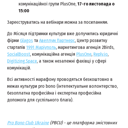
комунікаційної групи PlusOne,
17-го листопада о
15:00
Зареєструватись на вебінари можна за посиланням.
До Місяця підтримки культури вже долучились юридичні
фірми
Glagos
та
Авеллум Партнерс
, Центр розвитку
стартапів
1991 Маріуполь
, маркетингова агенція 2Birds,
SocialBoost
, комунікаційна агенція
PlusOne
,
Reply.io
,
Digitizing.Space
, а також незалежні фахівці у сфері
комунікацій.
Всі активності марафону проводяться безкоштовно в
межах культури pro bono (інтелектуальне волонтерство,
безоплатна професійна і експертна професійна
допомога для суспільного блага).
Pro Bono Club Ukraine
(PBCU) - це платформа змістовних