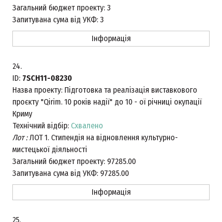
Загальний бюджет проекту:
3
Запитувана сума від УКФ:
3
Інформація
24.
ID:
7SCH11-08230
Назва проекту:
Підготовка та реалізація виставкового
проєкту "Qirim. 10 років надії" до 10 - ої річниці окупації
Криму
Технічний відбір:
Схвалено
Лот :
ЛОТ 1. Стипендія на відновлення культурно-
мистецької діяльності
Загальний бюджет проекту:
97285.00
Запитувана сума від УКФ:
97285.00
Інформація
25.