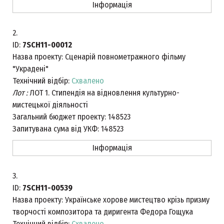
Інформація
2.
ID:
7SCH11-00012
Назва проекту:
Сценарій повнометражного фільму
"Украдені"
Технічний відбір:
Схвалено
Лот :
ЛОТ 1. Стипендія на відновлення культурно-
мистецької діяльності
Загальний бюджет проекту:
148523
Запитувана сума від УКФ:
148523
Інформація
3.
ID:
7SCH11-00539
Назва проекту:
Українське хорове мистецтво крізь призму
творчості композитора та диригента Федора Гощука
Технічний відбір:
Схвалено