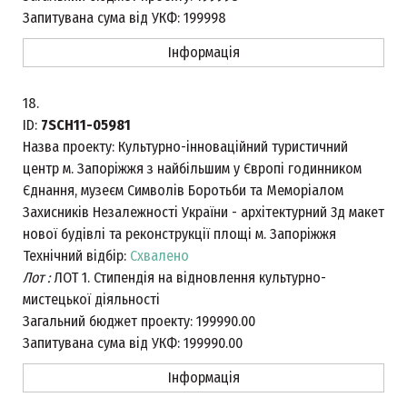
Запитувана сума від УКФ:
199998
Інформація
18.
ID:
7SCH11-05981
Назва проекту:
Культурно-інноваційний туристичний
центр м. Запоріжжя з найбільшим у Європі годинником
Єднання, музеєм Символів Боротьби та Меморіалом
Захисників Незалежності України - архітектурний 3д макет
нової будівлі та реконструкції площі м. Запоріжжя
Технічний відбір:
Схвалено
Лот :
ЛОТ 1. Стипендія на відновлення культурно-
мистецької діяльності
Загальний бюджет проекту:
199990.00
Запитувана сума від УКФ:
199990.00
Інформація