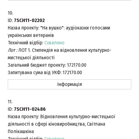
10.
ID:
7SCH11-02202
Назва проекту:
"На вушко": аудіоказки голосами
українських ветеранів
Технічний відбір:
Схвалено
Лот :
ЛОТ 1. Стипендія на відновлення культурно-
мистецької діяльності
Загальний бюджет проекту:
172170.00
Запитувана сума від УКФ:
172170.00
Інформація
11.
ID:
7SCH11-02486
Назва проекту:
Відновлення культурно-мистецької
діяльності в сфері кіновиробництва, Світлана
Полікашкіна
Технічний відбір:
Схвалено