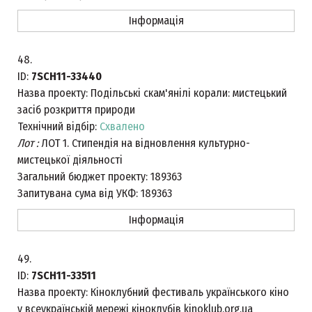
Інформація
48.
ID:
7SCH11-33440
Назва проекту:
Подільські скам'янілі корали: мистецький
засіб розкриття природи
Технічний відбір:
Схвалено
Лот :
ЛОТ 1. Стипендія на відновлення культурно-
мистецької діяльності
Загальний бюджет проекту:
189363
Запитувана сума від УКФ:
189363
Інформація
49.
ID:
7SCH11-33511
Назва проекту:
Кіноклубний фестиваль українського кіно
у всеукраїнській мережі кіноклубів kinoklub.org.ua