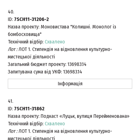
40.
ID:
7SCH11-31206-2
Назва проекту:
Моновистава "Колишні. Монолог із
бомбосховища"
Технічний відбір:
Схвалено
Лот :
ЛОТ 1. Стипендія на відновлення культурно-
мистецької діяльності
Загальний бюджет проекту:
136983.14
Запитувана сума від УКФ:
136983.14
Інформація
41.
ID:
7SCH11-31862
Назва проекту:
Подкаст «Луцьк, вулиця Перейменована»
Технічний відбір:
Схвалено
Лот :
ЛОТ 1. Стипендія на відновлення культурно-
мистецької діяльності