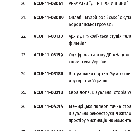
20.
6CUH11-03061
VR-МУЗЕЙ “ДІТИ ПРОТИ ВІЙНИ”
21.
6CUH11-03089
Онлайн Музей російської окупа
Бородянської громади
22.
6CUH11-03130
Архів ДП"Українська студія тел
фільмів"
23.
6CUH11-03159
Оцифровка архіву ДП «Націон
кінематека України
24.
6CUH11-03186
Віртуальний портал Музею книг
друкарства України
25.
6CUH11-03218
Своя доля. Візуальна історія У
26.
6CUH11-04514
Межиріцька палеолітична стоя
Візуальна реконструкція житл
простіру мисливців на мамонта