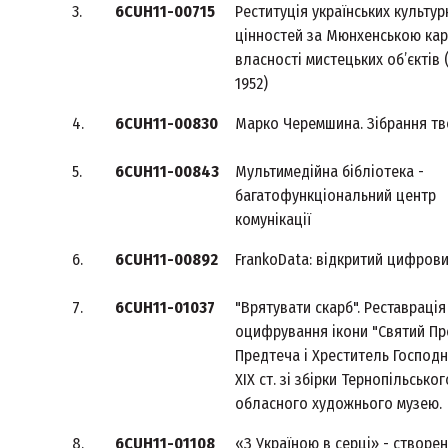
3.
6CUH11-00715
Реституція українських культур
цінностей за Мюнхенською ка
власності мистецьких об’єктів 
1952)
4.
6CUH11-00830
Марко Черемшина. Зібрання тв
5.
6CUH11-00843
Мультимедійна бібліотека -
багатофункціональний центр
комунікації
6.
6CUH11-00892
FrankoData: відкритий цифров
7.
6CUH11-01037
"Врятувати скарб". Реставрація
оцифрування ікони "Святий П
Предтеча і Хреститель Господні
ХІХ ст. зі збірки Тернопільськог
обласного художнього музею.
8.
6CUH11-01108
«З Україною в серці» - створе