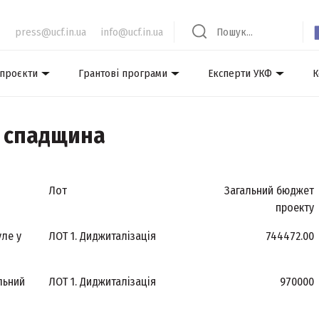
press@ucf.in.ua
info@ucf.in.ua
 проєкти
Грантові програми
Експерти УКФ
К
а спадщина
Лот
Загальний бюджет
проекту
уле у
ЛОТ 1. Диджиталізація
744472.00
льний
ЛОТ 1. Диджиталізація
970000