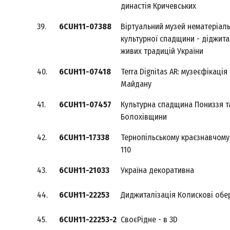
династія Кричевських
39.
6CUH11-07388
Віртуальний музей нематеріал
культурної спадщини - діджита
живих традицій України
40.
6CUH11-07418
Terra Dignitas AR: музеєфікація
Майдану
41.
6CUH11-07457
Культурна спадщина Пониззя т
Болохівщини
42.
6CUH11-17338
Тернопільському краєзнавчому
110
43.
6CUH11-21033
Україна декоративна
44.
6CUH11-22253
Диджиталізація Колискові обе
45.
6CUH11-22253-2
СвоєРідне - в 3D