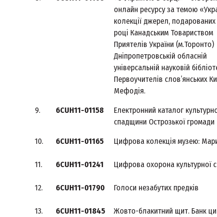
онлайн ресурсу за темою «Укра
колекції джерел, подарованих
році Канадським Товариством
Приятелів України (м.Торонто)
Дніпропетровській обласній
універсальній науковій бібліот
Первоучителів слов’янських Ки
Мефодія.
9.
6CUH11-01158
Електронний каталог культурно
спадщини Острозької громади
10.
6CUH11-01165
Цифрова колекція музею: Мар
11.
6CUH11-01241
Цифрова охорона культурної 
12.
6CUH11-01790
Голоси незабутих предків
13.
6CUH11-01845
Жовто-блакитний щит. Банк ц