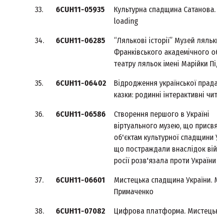
33.
6CUH11-05935
Культурна спадщина Сатанова.
loading
34.
6CUH11-06285
“Лялькові історії” Музей ляльк
Франківського академічного 
театру ляльок імені Марійки Пі
35.
6CUH11-06402
Відродження української прад
казки: родинні інтерактивні чи
36.
6CUH11-06586
Створення першого в Україні
віртуального музею, що присв
об'єктам культурної спадщини 
що постраждали внаслідок вій
росії розв'язала проти України
37.
6CUH11-06601
Мистецька спадщина України. 
Примаченко
38.
6CUH11-07082
Цифрова платформа. Мистець