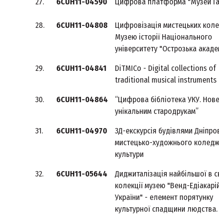
27.
6CUH11-04590
Цифрова платформа "Музей Га
28.
6CUH11-04808
Цифровізація мистецьких коле
Музею історії Національного
університету "Острозька акаде
29.
6CUH11-04841
DiTMICo - Digital collections of
traditional musical instruments
30.
6CUH11-04864
“Цифрова бібліотека УКУ. Нов
унікальним стародрукам”
31.
6CUH11-04970
3Д-екскурсія будівлями Дніпро
мистецько-художнього колед
культури
32.
6CUH11-05644
Диджиталізація найбільшої в св
колекції музею "Венд-Едіакарі
України" - елемент порятунку
культурної спадщини людства.