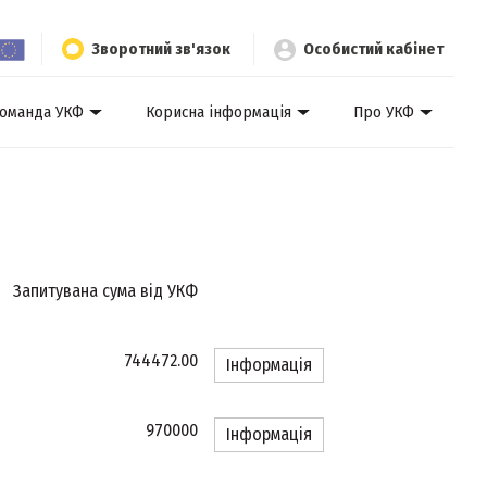
Зворотний зв'язок
Особистий кабінет
оманда УКФ
Корисна інформація
Про УКФ
Запитувана сума від УКФ
744472.00
Інформація
970000
Інформація