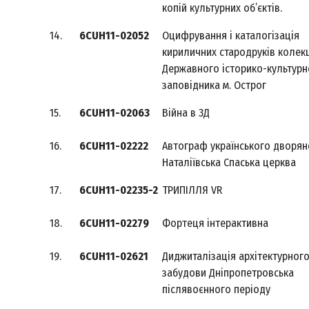
копій культурних об’єктів.
14.
6CUH11-02052
Оцифрування і каталогізація
кириличних стародруків колекц
Державного історико-культурн
заповідника м. Острог
15.
6CUH11-02063
Війна в 3Д
16.
6CUH11-02222
Автограф українського дворян
Наталіївська Спаська церква
17.
6CUH11-02235-2
ТРИПІЛЛЯ VR
18.
6CUH11-02279
Фортеця інтерактивна
19.
6CUH11-02621
Диджиталізація архітектурного
забудови Дніпропетровська
післявоєнного періоду